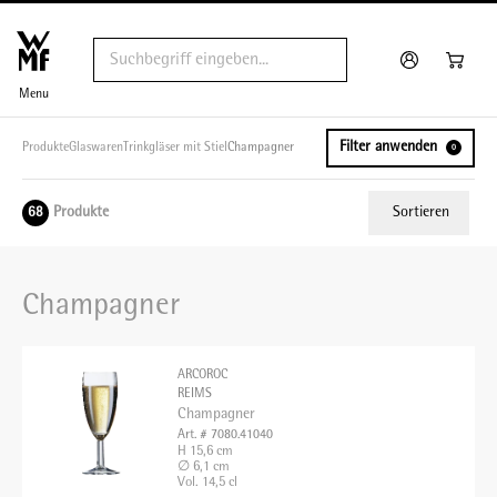
Menu
Filter anwenden
Produkte
Glaswaren
Trinkgläser mit Stiel
Champagner
0
Produkte
Sortieren
68
Relevanz
Champagner
Tiefster Preis
Höchster Preis
ARCOROC
Name A - Z
REIMS
Champagner
Name Z - A
Art. # 7080.41040
H 15,6 cm
∅ 6,1 cm
Vol. 14,5 cl