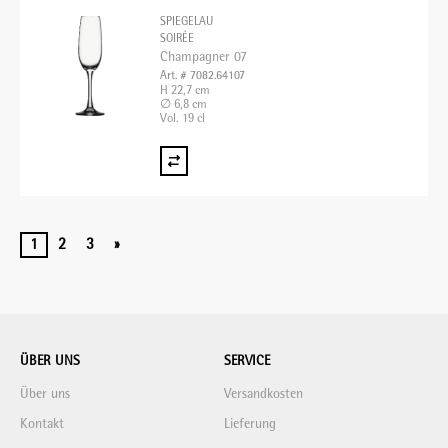
SPIEGELAU
SOIRÉE
Champagner 07
Art. # 7082.64107
H 22,7 cm
∅ 6,8 cm
Vol. 19 cl
1
2
3
»
ÜBER UNS
SERVICE
Über uns
Versandkosten
Kontakt
Lieferung