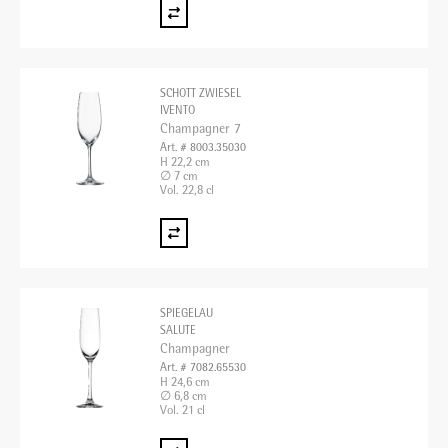
SCHOTT ZWIESEL
IVENTO
Champagner 7
Art. # 8003.35030
H 22,2 cm
∅ 7 cm
Vol. 22,8 cl
SPIEGELAU
SALUTE
Champagner
Art. # 7082.65530
H 24,6 cm
∅ 6,8 cm
Vol. 21 cl