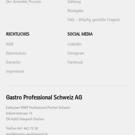
Der Anmelde Prozess
Zahlung
Rückgabe
FAQ - (Häufig gestellte Fragen)
RECHTLICHES
SOCIAL MEDIA
AGB
LinkedIn
Datenschutz
Instagram
Garantie
Facebook
Impressum
Gastro Professional Schweiz AG
Exklusiver WMF Professional Partner Schweiz
Industriestrasse 15
CH-6203 Sempach Station
Telefon 041 462 72 20
wmf@gastro-professional.ch