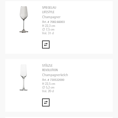
SPIEGELAU
LIFESTYLE
Champagner
Art. # 7082.66003
H 22,3 cm
∅ 7,5 cm
Vol. 31 cl
STÖLZLE
REVOLUTION
Champagnerkelch
Art. # 730532000
H 22,5 cm
∅ 5,2 cm
Vol. 20 cl