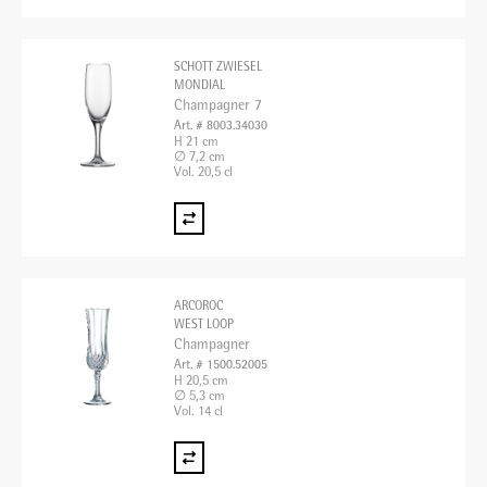
SCHOTT ZWIESEL
MONDIAL
Champagner 7
Art. # 8003.34030
H 21 cm
∅ 7,2 cm
Vol. 20,5 cl
ARCOROC
WEST LOOP
Champagner
Art. # 1500.52005
H 20,5 cm
∅ 5,3 cm
Vol. 14 cl