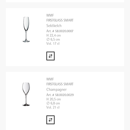
WMF
FIRSTGLASS SMART
Sektkelch
Art. # 58.0020.0007
H 22,4 cm
∅ 6,5 cm
Vol. 17 cl
WMF
FIRSTGLASS SMART
Champagner
Art. # 58.0020.0029
H 20,5 cm
∅ 6,8 cm
Vol. 21 cl