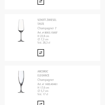
SCHOTT ZWIESEL
TASTE
Champagner 7
Art. # 8003.15007
H 22,8 cm
∅ 7,2 cm
Vol. 28,3 cl
ARCOROC
ELEGANCE
Champagner
Art. # 1400.40461
H 17,6 cm
∅ 5,7 cm
Vol. 17 cl