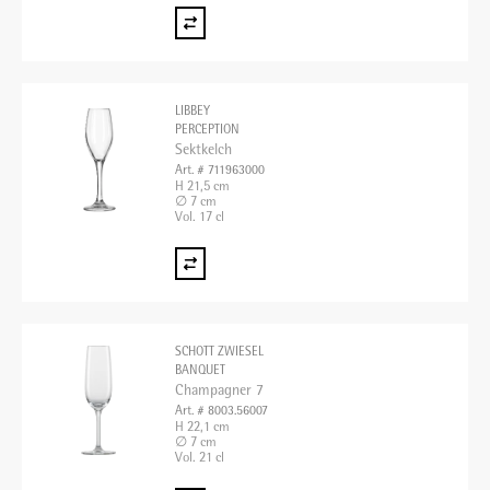
LIBBEY
PERCEPTION
Sektkelch
Art. # 711963000
H 21,5 cm
∅ 7 cm
Vol. 17 cl
SCHOTT ZWIESEL
BANQUET
Champagner 7
Art. # 8003.56007
H 22,1 cm
∅ 7 cm
Vol. 21 cl