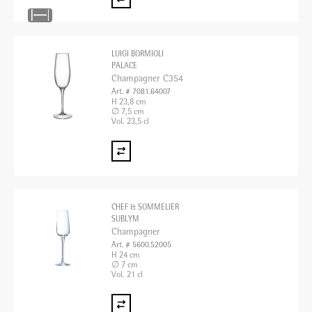
LUIGI BORMIOLI
PALACE
Champagner C354
Art. # 7081.64007
H 23,8 cm
∅ 7,5 cm
Vol. 23,5 cl
CHEF & SOMMELIER
SUBLYM
Champagner
Art. # 5600.52005
H 24 cm
∅ 7 cm
Vol. 21 cl