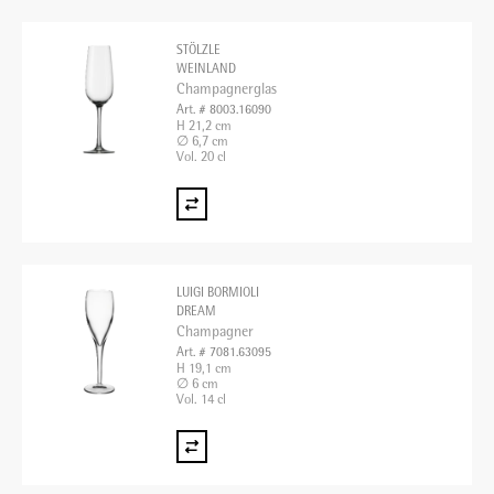
STÖLZLE
WEINLAND
Champagnerglas
Art. # 8003.16090
H 21,2 cm
∅ 6,7 cm
Vol. 20 cl
LUIGI BORMIOLI
DREAM
Champagner
Art. # 7081.63095
H 19,1 cm
∅ 6 cm
Vol. 14 cl