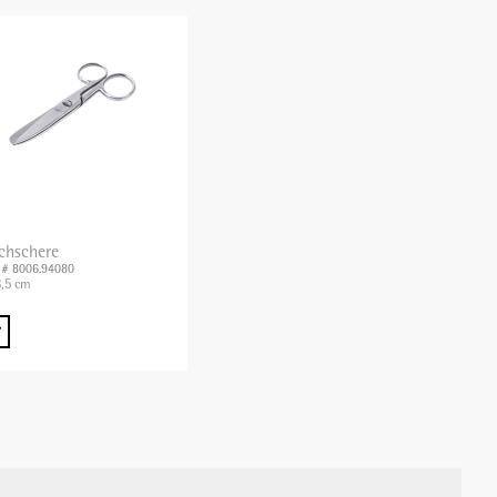
schschere
. # 8006.94080
8,5 cm