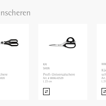
nscheren
WM
KAI
SHUN
Kü
chere
Profi-Universalschere
sc
5920
Art. # 8006.42529
Art
L 23 cm
L 2