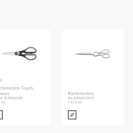
F
chenschere Touch,
hwarz
Küchenschere
. # 18.7920.6100
Art. # 8102.15913
1 cm
L 21,5 cm