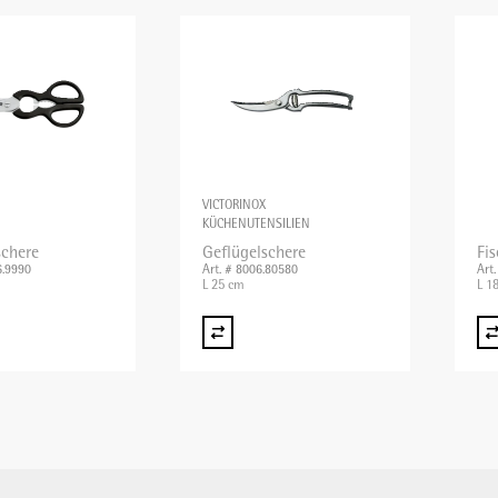
VICTORINOX
KÜCHENUTENSILIEN
schere
Geflügelschere
Fi
6.9990
Art. # 8006.80580
Art
L 25 cm
L 1