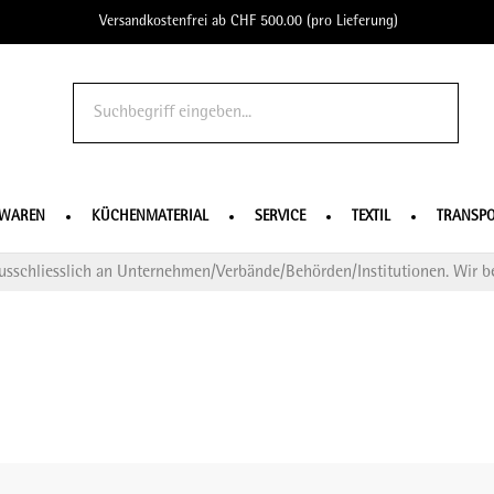
Versandkostenfrei ab CHF 500.00 (pro Lieferung)
o Profe
SWAREN
KÜCHENMATERIAL
SERVICE
TEXTIL
TRANSPO
usschliesslich an Unternehmen/Verbände/Behörden/Institutionen. Wir be