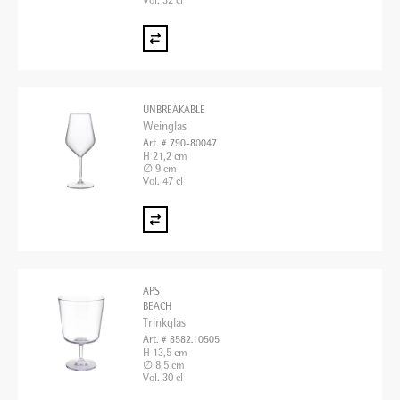
Vol. 32 cl
UNBREAKABLE
Weinglas
Art. # 790-80047
H 21,2 cm
∅ 9 cm
Vol. 47 cl
APS
BEACH
Trinkglas
Art. # 8582.10505
H 13,5 cm
∅ 8,5 cm
Vol. 30 cl