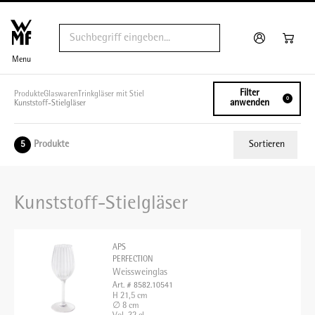
Menu
Filter
Produkte
Glaswaren
Trinkgläser mit Stiel
0
anwenden
Kunststoff-Stielgläser
Produkte
Sortieren
5
Relevanz
Kunststoff-Stielgläser
Tiefster Preis
Höchster Preis
APS
Name A - Z
PERFECTION
Weissweinglas
Name Z - A
Art. # 8582.10541
H 21,5 cm
∅ 8 cm