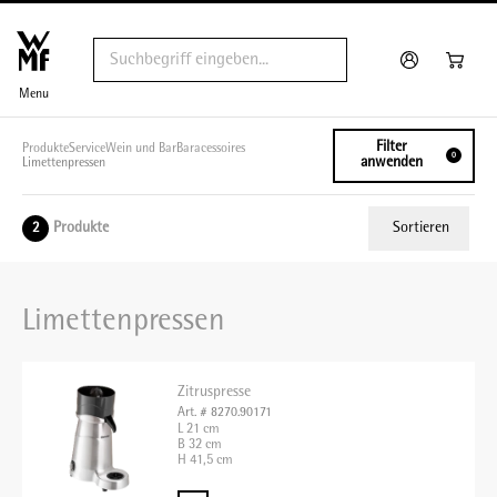
Menu
Filter
Produkte
Service
Wein und Bar
Baracessoires
0
anwenden
Limettenpressen
Produkte
Sortieren
2
Relevanz
Limettenpressen
Tiefster Preis
Höchster Preis
Zitruspresse
Name A - Z
Art. # 8270.90171
L 21 cm
Name Z - A
B 32 cm
H 41,5 cm