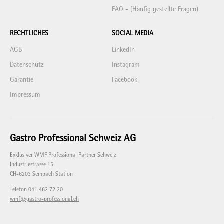
FAQ - (Häufig gestellte Fragen)
RECHTLICHES
SOCIAL MEDIA
AGB
LinkedIn
Datenschutz
Instagram
Garantie
Facebook
Impressum
Gastro Professional Schweiz AG
Exklusiver WMF Professional Partner Schweiz
Industriestrasse 15
CH-6203 Sempach Station
Telefon 041 462 72 20
wmf@gastro-professional.ch