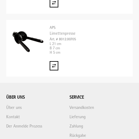
APS
Limettenpresse
Art. # 8012.00705
L 21 cm
B 7 cm
H 5 cm
ÜBER UNS
SERVICE
Über uns
Versandkosten
Kontakt
Lieferung
Der Anmelde Prozess
Zahlung
Rückgabe