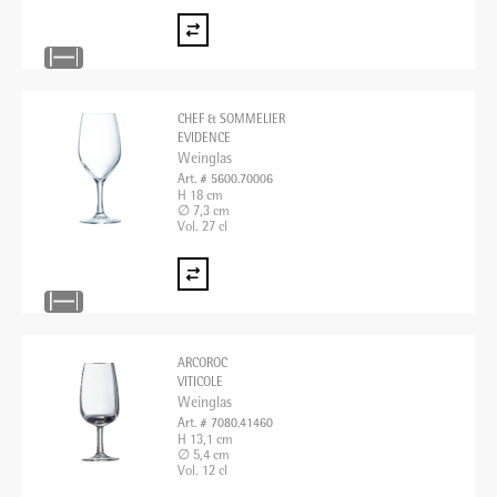
CHEF & SOMMELIER
EVIDENCE
Weinglas
Art. # 5600.70006
H 18 cm
∅ 7,3 cm
Vol. 27 cl
ARCOROC
VITICOLE
Weinglas
Art. # 7080.41460
H 13,1 cm
∅ 5,4 cm
Vol. 12 cl