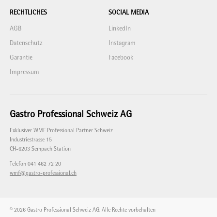
RECHTLICHES
SOCIAL MEDIA
AGB
LinkedIn
Datenschutz
Instagram
Garantie
Facebook
Impressum
Gastro Professional Schweiz AG
Exklusiver WMF Professional Partner Schweiz
Industriestrasse 15
CH-6203 Sempach Station
Telefon 041 462 72 20
wmf@gastro-professional.ch
© 2026 Gastro Professional Schweiz AG. Alle Rechte vorbehalten