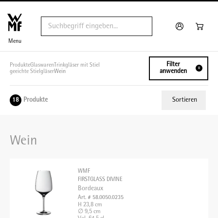
Menu
Filter
Produkte
Glaswaren
Trinkgläser mit Stiel
0
anwenden
geeichte Stielgläser
Wein
Produkte
Sortieren
18
Relevanz
Wein
Tiefster Preis
Höchster Preis
WMF
Name A - Z
FIRSTGLASS DIVINE
Bordeaux
Name Z - A
Art. # 58.0050.0235
H 23,8 cm
∅ 9,5 cm