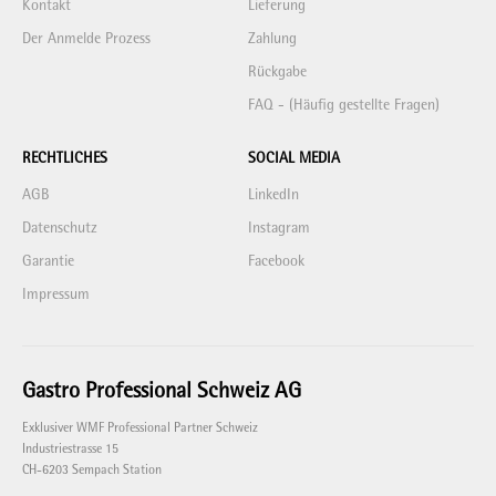
Kontakt
Lieferung
Der Anmelde Prozess
Zahlung
Rückgabe
FAQ - (Häufig gestellte Fragen)
RECHTLICHES
SOCIAL MEDIA
AGB
LinkedIn
Datenschutz
Instagram
Garantie
Facebook
Impressum
Gastro Professional Schweiz AG
Exklusiver WMF Professional Partner Schweiz
Industriestrasse 15
CH-6203 Sempach Station