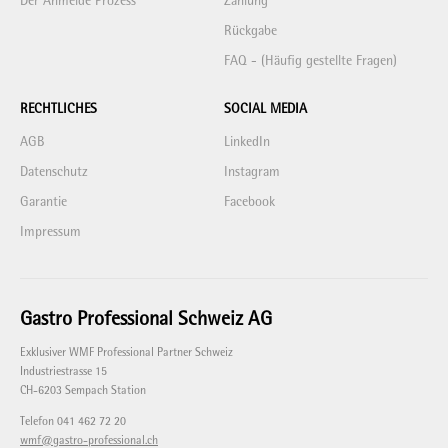
Der Anmelde Prozess
Zahlung
Rückgabe
FAQ - (Häufig gestellte Fragen)
RECHTLICHES
SOCIAL MEDIA
AGB
LinkedIn
Datenschutz
Instagram
Garantie
Facebook
Impressum
Gastro Professional Schweiz AG
Exklusiver WMF Professional Partner Schweiz
Industriestrasse 15
CH-6203 Sempach Station
Telefon 041 462 72 20
wmf@gastro-professional.ch