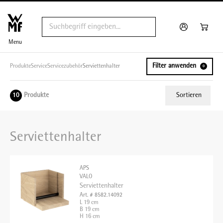
Menu
Filter anwenden
Produkte
Service
Servicezubehör
Serviettenhalter
0
Produkte
Sortieren
10
Relevanz
Serviettenhalter
Tiefster Preis
Höchster Preis
APS
Name A - Z
VALO
Serviettenhalter
Name Z - A
Art. # 8582.14092
L 19 cm
B 19 cm
H 16 cm