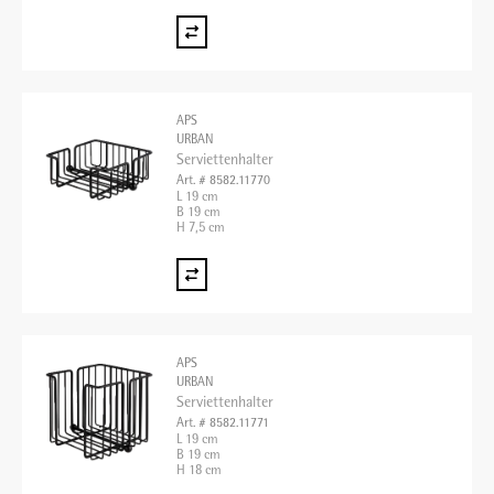
APS
URBAN
Serviettenhalter
Art. # 8582.11770
L 19 cm
B 19 cm
H 7,5 cm
APS
URBAN
Serviettenhalter
Art. # 8582.11771
L 19 cm
B 19 cm
H 18 cm