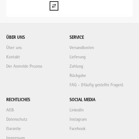
ÜBER UNS
SERVICE
Über uns
Versandkosten
Kontakt
Lieferung
Der Anmelde Prozess
Zahlung
Rückgabe
FAQ - (Häufig gestellte Fragen)
RECHTLICHES
SOCIAL MEDIA
AGB
LinkedIn
Datenschutz
Instagram
Garantie
Facebook
Impressum