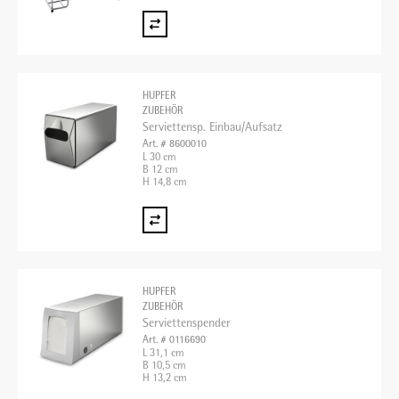
HUPFER
ZUBEHÖR
Serviettensp. Einbau/Aufsatz
Art. # 8600010
L 30 cm
B 12 cm
H 14,8 cm
HUPFER
ZUBEHÖR
Serviettenspender
Art. # 0116690
L 31,1 cm
B 10,5 cm
H 13,2 cm