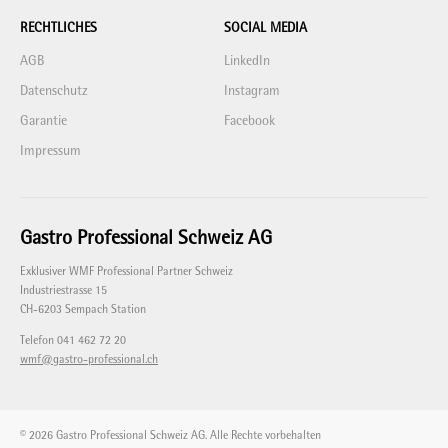
RECHTLICHES
SOCIAL MEDIA
AGB
LinkedIn
Datenschutz
Instagram
Garantie
Facebook
Impressum
Gastro Professional Schweiz AG
Exklusiver WMF Professional Partner Schweiz
Industriestrasse 15
CH-6203 Sempach Station
Telefon 041 462 72 20
wmf@gastro-professional.ch
© 2026 Gastro Professional Schweiz AG. Alle Rechte vorbehalten