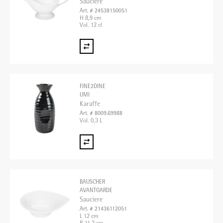
Sauciere
Art. # 24538150051
H 8,9 cm
Vol. 12 cl
FINE2DINE
UMI
Karaffe
Art. # 8009.69988
Vol. 0,3 L
BAUSCHER
AVANTGARDE
Sauciere
Art. # 21436112051
L 12 cm