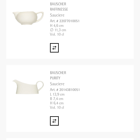
BAUSCHER
RAFFINESSE
Sauciere
Art. # 22077010051
H 4,6 cm
∅ 11,3 cm
Vol. 10 cl
BAUSCHER
PURITY
Sauciere
Art. # 20143810051
L 13,9 cm
B 7,4 cm
H 6,4 cm
Vol. 10 cl