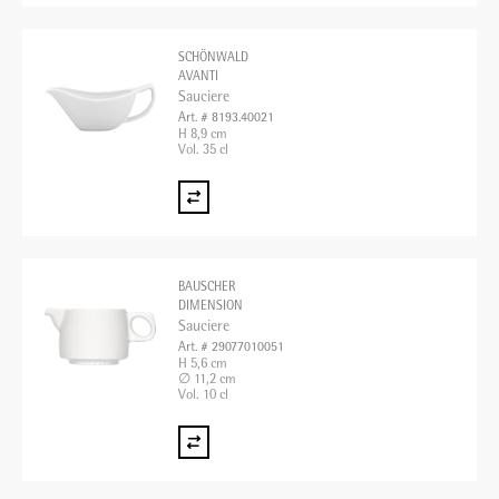
SCHÖNWALD
AVANTI
Sauciere
Art. # 8193.40021
H 8,9 cm
Vol. 35 cl
BAUSCHER
DIMENSION
Sauciere
Art. # 29077010051
H 5,6 cm
∅ 11,2 cm
Vol. 10 cl