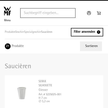
Menu
Filter anwenden
Produkte
Geschirr
Spezialgeschirr
Saucièren
0
Produkte
Sortieren
21
Relevanz
Saucièren
Tiefster Preis
Höchster Preis
SERAX
Name A - Z
SILHOUETTE
Giesser
Name Z - A
Art. # 5225025-001
H 7 cm
∅ 5,2 cm