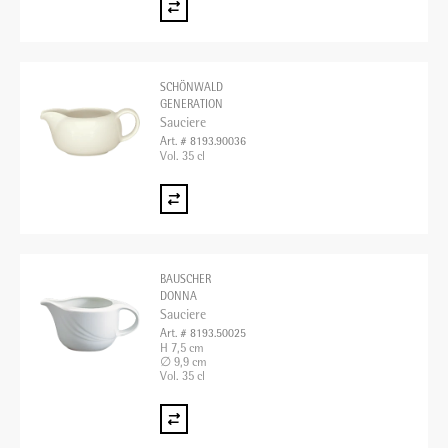
SCHÖNWALD
GENERATION
Sauciere
Art. # 8193.90036
Vol. 35 cl
BAUSCHER
DONNA
Sauciere
Art. # 8193.50025
H 7,5 cm
∅ 9,9 cm
Vol. 35 cl