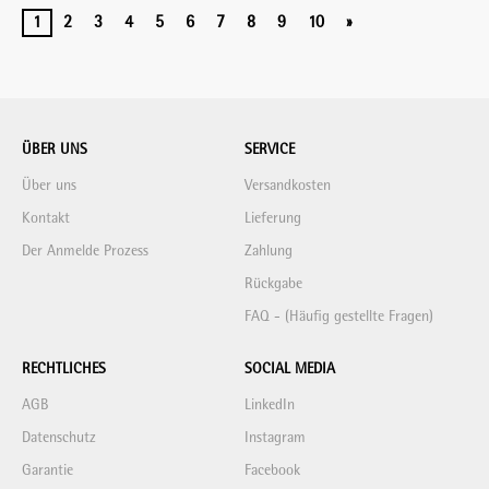
1
2
3
4
5
6
7
8
9
10
»
ÜBER UNS
SERVICE
Über uns
Versandkosten
Kontakt
Lieferung
Der Anmelde Prozess
Zahlung
Rückgabe
FAQ - (Häufig gestellte Fragen)
RECHTLICHES
SOCIAL MEDIA
AGB
LinkedIn
Datenschutz
Instagram
Garantie
Facebook