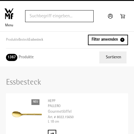
Menu
Filter anwenden
Produkte
Besteck
Essbesteck
0
Produkte
Sortieren
1367
Relevanz
Essbesteck
Tiefster Preis
Höchster Preis
HEPP
NEU
Name A - Z
PALLERO
Gourmetlöffel
Name Z - A
Art. # 8022.15650
L 18 cm