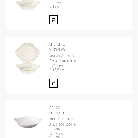
L 18 cm
B 15 cm
CHURCHILL
STONECAST
Eierplättli rund
Art. # 8906.18910
L 21,5 cm
B 17,5 cm
APILCO
CULINAIRE
Eierplättli rund
Art. # 8001.50016
H 3 cm
∅ 17,5 cm
Vol. 35 cl