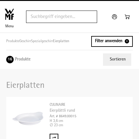
Menu
Filter anwenden
Produkte
Geschirr
Spezialgeschirr
Eierplatten
0
Produkte
Sortieren
16
Relevanz
Eierplatten
Tiefster Preis
Höchster Preis
CULINAIRE
Name A - Z
Eierplättli rund
Art. # 8649.00015
Name Z - A
H 3,6 cm
∅ 23 cm