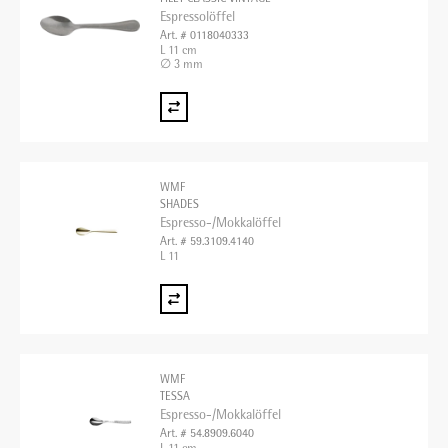
Espressolöffel
Art. # 0118040333
L 11 cm
∅ 3 mm
WMF
SHADES
Espresso-/Mokkalöffel
Art. # 59.3109.4140
L 11
WMF
TESSA
Espresso-/Mokkalöffel
Art. # 54.8909.6040