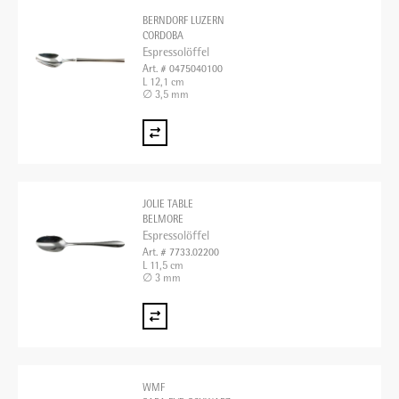
BERNDORF LUZERN
CORDOBA
Espressolöffel
Art. # 0475040100
L 12,1 cm
∅ 3,5 mm
JOLIE TABLE
BELMORE
Espressolöffel
Art. # 7733.02200
L 11,5 cm
∅ 3 mm
WMF