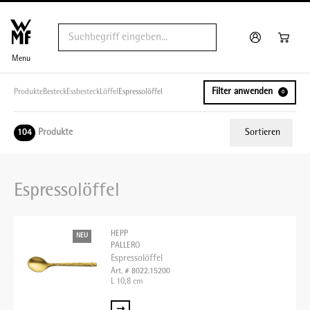
Menu
Filter anwenden
Produkte
Besteck
Essbesteck
Löffel
Espressolöffel
0
Produkte
Sortieren
104
Relevanz
Espressolöffel
Tiefster Preis
Höchster Preis
HEPP
NEU
Name A - Z
PALLERO
Espressolöffel
Name Z - A
Art. # 8022.15200
L 10,8 cm