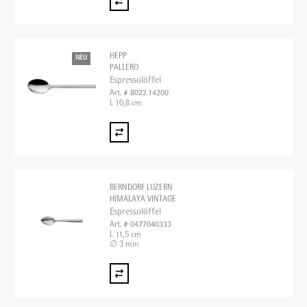
HEPP
NEU
PALLERO
Espressolöffel
Art. # 8022.14200
L 10,8 cm
BERNDORF LUZERN
HIMALAYA VINTAGE
Espressolöffel
Art. # 0477040333
L 11,5 cm
∅ 3 mm