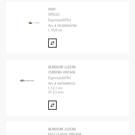
WMF
SITELLO
Espressolöffel
Art. # 59.5009.6740
L 10,8 cm
BERNDORF LUZERN
CORDOBA VINTAGE
Espressolöffel
Art. # 0475040333
L 12,1 cm
∅ 3,5 mm
BERNDORF LUZERN
FILET CLASSIC VINTAGE