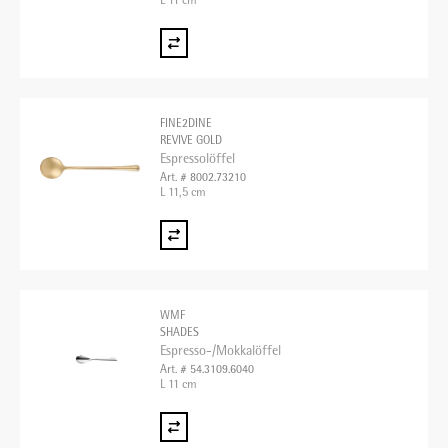
L 11 cm
FINE2DINE
REVIVE GOLD
Espressolöffel
Art. # 8002.73210
L 11,5 cm
WMF
SHADES
Espresso-/Mokkalöffel
Art. # 54.3109.6040
L 11 cm