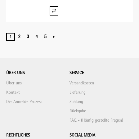
1
2
3
4
5
»
ÜBER UNS
SERVICE
Über uns
Versandkosten
Kontakt
Lieferung
Der Anmelde Prozess
Zahlung
Rückgabe
FAQ - (Häufig gestellte Fragen)
RECHTLICHES
SOCIAL MEDIA