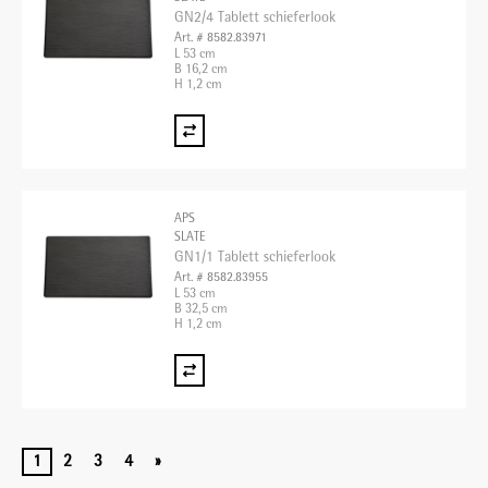
GN2/4 Tablett schieferlook
Art. # 8582.83971
L 53 cm
B 16,2 cm
H 1,2 cm
APS
SLATE
GN1/1 Tablett schieferlook
Art. # 8582.83955
L 53 cm
B 32,5 cm
H 1,2 cm
1
2
3
4
»