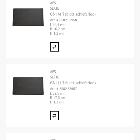
APS
SLATE
GN1/4 Tablett schieferlook
Art. # 8582.83958
L 26,4 cm
B 16,2 cm
H 1,2 cm
APS
SLATE
GN1/3 Tablett schieferlook
Art. # 8582.83957
L 32,5 cm
B 17,5 cm
H 1,2 cm