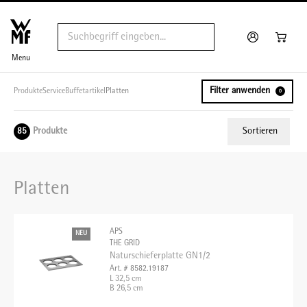
Menu
Filter anwenden
Produkte
Service
Buffetartikel
Platten
0
Produkte
Sortieren
85
Relevanz
Platten
Tiefster Preis
Höchster Preis
APS
NEU
Name A - Z
THE GRID
Naturschieferplatte GN1/2
Name Z - A
Art. # 8582.19187
L 32,5 cm
B 26,5 cm