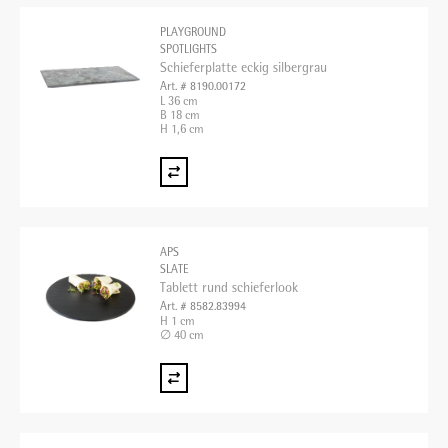
PLAYGROUND
SPOTLIGHTS
Schieferplatte eckig silbergrau
Art. # 8190.00172
L 36 cm
B 18 cm
H 1,6 cm
APS
SLATE
Tablett rund schieferlook
Art. # 8582.83994
H 1 cm
∅ 40 cm