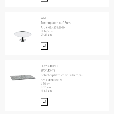
WMF
Tortenplatte auf Fuss
Art. # 06.4274.6040
H 14,5 cm
∅ 36 cm
PLAYGROUND
SPOTLIGHTS
Schieferplatte eckig silbergrau
Art. # 8190.00171
L 30 cm
B 15 cm
H 1,6 cm