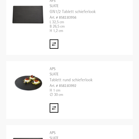
APS
SLATE
GN1/2 Tablett schieferlook
Art. # 8582.83956
L 32,5 cm
B 26,5 cm
H 1,2 cm
APS
SLATE
Tablett rund schieferlook
Art. # 8582.83992
H 1 cm
∅ 30 cm
APS
SLATE