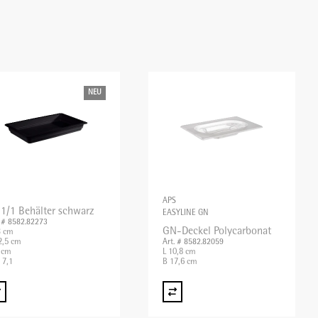
NEU
APS
1/1 Behälter schwarz
EASYLINE GN
. # 8582.82273
GN-Deckel Polycarbonat
3 cm
2,5 cm
Art. # 8582.82059
 cm
L 10,8 cm
 7,1
B 17,6 cm