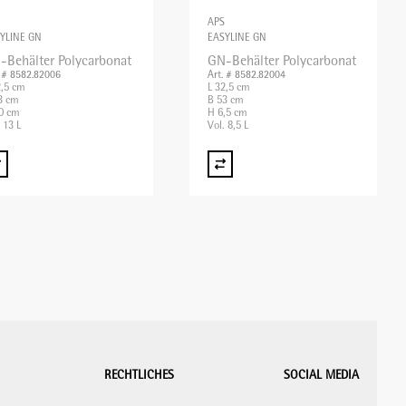
APS
YLINE GN
EASYLINE GN
-Behälter Polycarbonat
GN-Behälter Polycarbonat
. # 8582.82006
Art. # 8582.82004
2,5 cm
L 32,5 cm
3 cm
B 53 cm
0 cm
H 6,5 cm
 13 L
Vol. 8,5 L
RECHTLICHES
SOCIAL MEDIA