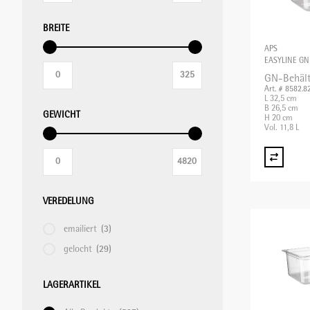
BREITE
APS
EASYLINE GN
GN-Behält
Art. # 8582.8
L 32,5 cm
B 26,5 cm
GEWICHT
H 20 cm
Vol. 11,8 L
VEREDELUNG
emailiert
(3)
gelocht
(29)
LAGERARTIKEL