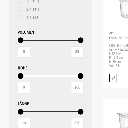
2/3
(51)
2/4
(41)
2/8
(18)
VOLUMEN
APS
EASYLINE GN
GN-Behält
Art. # 8582.8
L 32,5 cm
B 17,6 cm
H 20 cm
Vol. 7 L
HÖHE
LÄNGE