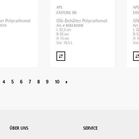
APS
APS
EASYLINE GN
EAS
er Polycarbonat
GN-Behälter Polycarbonat
GN
2010
Art. # 8582.82008
Art
L 32,5 cm
L 3
B 53 cm
B 5
H 15 cm
H 1
Vol. 19,5 L
Vol.
4
5
6
7
8
9
10
»
ÜBER UNS
SERVICE