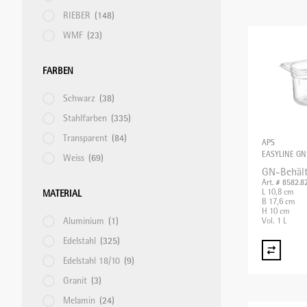
RIEBER
(148)
KÜHLGERÄTE/KÜHLVITRINEN
SPEISETRANSPORT/GETRÄNKETRANSPORT
WMF
(23)
MOUSSIERGERÄT
SPÜLKÖRBE
FARBEN
Schwarz
(38)
PASTAMASCHINEN
STAPELGERÄTE
Stahlfarben
(335)
Transparent
(84)
APS
EASYLINE GN
Weiss
(69)
RACLETTEGERÄTE
TABLETT-/TELLERTRANSPORTWAGEN
GN-Behält
Art. # 8582.8
L 10,8 cm
MATERIAL
B 17,6 cm
SAFTZENTRIFUGEN
H 10 cm
Aluminium
(1)
Vol. 1 L
Edelstahl
(325)
SCHNEIDEMASCHINEN
Edelstahl 18/10
(9)
Granit
(3)
Melamin
(24)
SOUS-VIDE