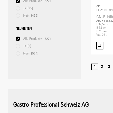
Alle Produkte
(527)
APS
Ja
(95)
EASYLINE GN
Nein
(432)
GN-Behält
Art. # 8582.8
L 32,5 cm
B 53 cm
NEUHEITEN
H 20 cm
Vol. 26 L
Alle Produkte
(527)
Ja
(3)
Nein
(524)
1
2
3
Gastro Professional Schweiz AG