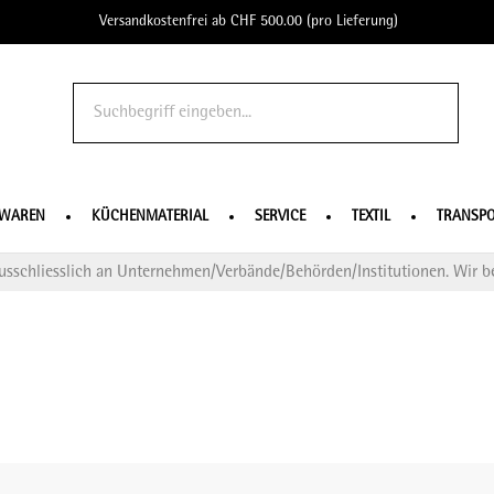
Versandkostenfrei ab CHF 500.00 (pro Lieferung)
o Profe
SWAREN
KÜCHENMATERIAL
SERVICE
TEXTIL
TRANSPO
usschliesslich an Unternehmen/Verbände/Behörden/Institutionen. Wir be