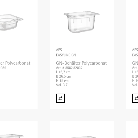
APS
APS
EASYLINE GN
EAS
er Polycarbonat
GN-Behälter Polycarbonat
GN
2036
Art. # 8582.82032
Art
L 16,2 cm
L 1
B 26,5 cm
B 2
H 15 cm
H 1
Vol. 3,7 L
Vol.