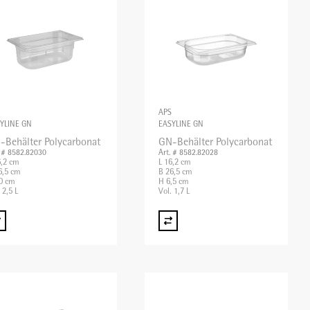
APS
YLINE GN
EASYLINE GN
-Behälter Polycarbonat
GN-Behälter Polycarbonat
. # 8582.82030
Art. # 8582.82028
6,2 cm
L 16,2 cm
6,5 cm
B 26,5 cm
0 cm
H 6,5 cm
 2,5 L
Vol. 1,7 L