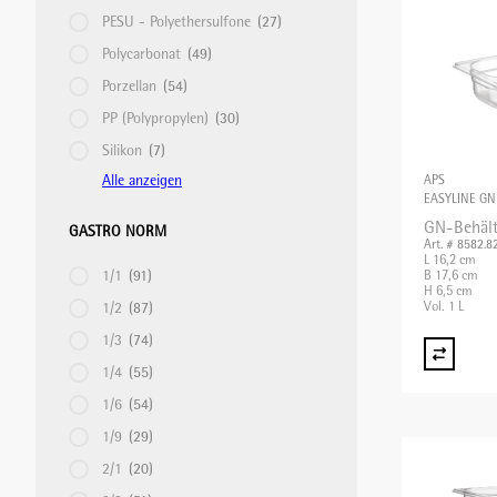
PESU - Polyethersulfone
(27)
Polycarbonat
(49)
STABMIXER/GEWERBEMIXER/BLIXER
Porzellan
(54)
PP (Polypropylen)
(30)
TOASTER
Silikon
(7)
Alle anzeigen
APS
EASYLINE GN
VAKUUMIERMASCHINEN
GN-Behält
GASTRO NORM
Art. # 8582.8
L 16,2 cm
1/1
(91)
B 17,6 cm
H 6,5 cm
WAAGEN
Vol. 1 L
1/2
(87)
1/3
(74)
1/4
(55)
WARMHALTEGERÄTE
1/6
(54)
1/9
(29)
2/1
(20)