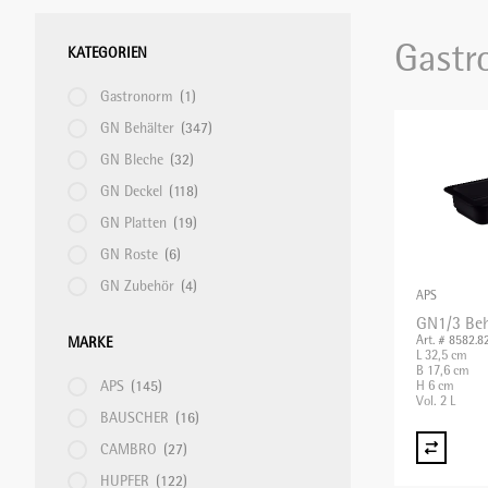
Tiefster Preis
Gastr
KATEGORIEN
GEMÜSESCHNEIDMASCHINE
TRINKGLÄSER & BECHER
HACCP
SERVICEZUBEHÖR
SERVICETEXTILIEN
HYGIENE
Höchster Preis
Name A - Z
Gastronorm
(1)
GN Behälter
(347)
HEISSGETRÄNKE
TRINKGLÄSER MIT STIEL
KOCHGERÄTE
SERVIERGESCHIRR
TISCHTEXTILIEN
PLATE-MATE
Name Z - A
GN Bleche
(32)
GN Deckel
(118)
KLEINAPPARATE
PATISSERIE
TABLETTS
REGALTRANSPORTWAGEN
GN Platten
(19)
GN Roste
(6)
KOCHPLATTEN/ÖFEN
PFANNEN UND TÖPFE
TISCHZUBEHÖR
REINIGUNGSMATERIAL
GN Zubehör
(4)
APS
GN1/3 Beh
Art. # 8582.8
MARKE
L 32,5 cm
KONTAKTGRILL/SALAMANDER
PIZZA/PASTA
WEIN UND BAR
SERVIER-TRANSPORTWAGEN
B 17,6 cm
APS
(145)
H 6 cm
Vol. 2 L
BAUSCHER
(16)
KÜCHENMASCHINEN
SCHNEIDEGERÄTE
SPEISEAUSGABE/BANKETT
CAMBRO
(27)
HUPFER
(122)