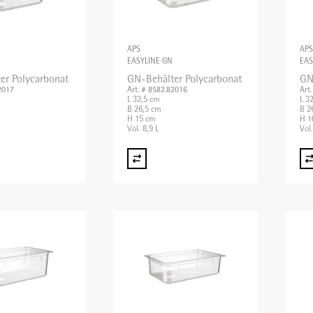
APS
APS
EASYLINE GN
EAS
er Polycarbonat
GN-Behälter Polycarbonat
GN
2017
Art. # 8582.82016
Art
L 32,5 cm
L 3
B 26,5 cm
B 2
H 15 cm
H 1
Vol. 8,9 L
Vol.