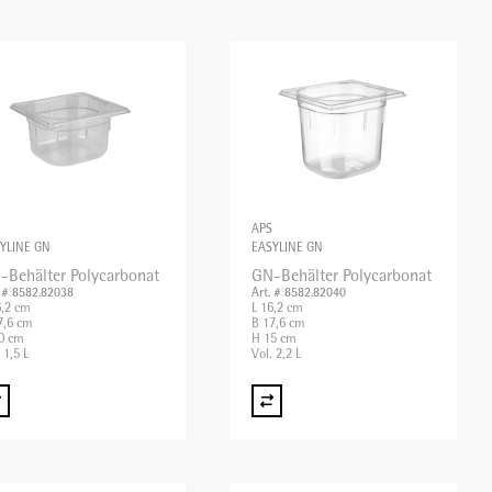
APS
YLINE GN
EASYLINE GN
-Behälter Polycarbonat
GN-Behälter Polycarbonat
. # 8582.82038
Art. # 8582.82040
6,2 cm
L 16,2 cm
7,6 cm
B 17,6 cm
0 cm
H 15 cm
 1,5 L
Vol. 2,2 L