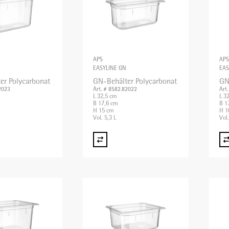
APS
APS
EASYLINE GN
EAS
er Polycarbonat
GN-Behälter Polycarbonat
GN
2023
Art. # 8582.82022
Art
L 32,5 cm
L 3
B 17,6 cm
B 1
H 15 cm
H 1
Vol. 5,3 L
Vol.