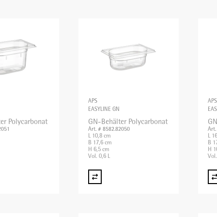
APS
APS
EASYLINE GN
EAS
er Polycarbonat
GN-Behälter Polycarbonat
GN
2051
Art. # 8582.82050
Art
L 10,8 cm
L 1
B 17,6 cm
B 1
H 6,5 cm
H 1
Vol. 0,6 L
Vol.