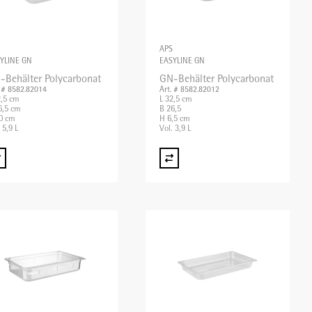
APS
YLINE GN
EASYLINE GN
-Behälter Polycarbonat
GN-Behälter Polycarbonat
. # 8582.82014
Art. # 8582.82012
2,5 cm
L 32,5 cm
6,5 cm
B 26,5
0 cm
H 6,5 cm
 5,9 L
Vol. 3,9 L