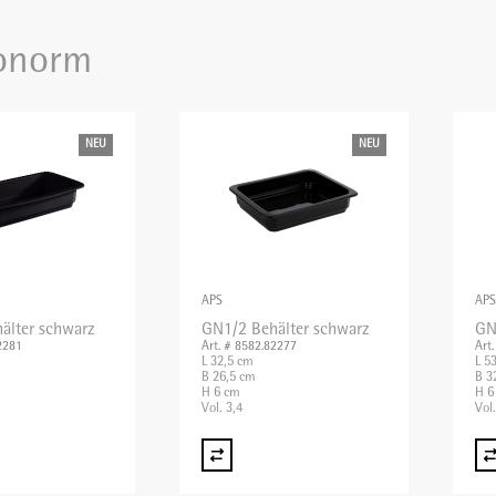
onorm
NEU
NEU
APS
APS
älter schwarz
GN1/2 Behälter schwarz
GN
2281
Art. # 8582.82277
Art
L 32,5 cm
L 5
B 26,5 cm
B 3
H 6 cm
H 6
Vol. 3,4
Vol.