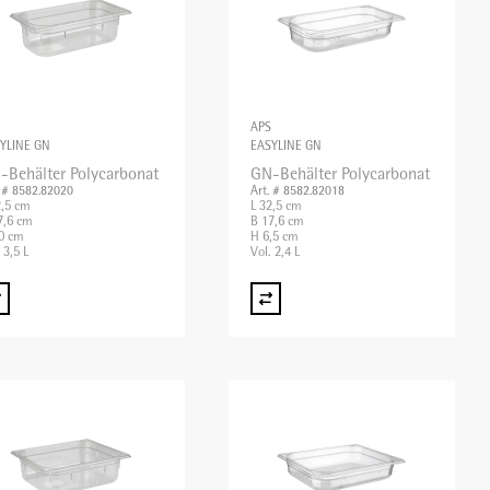
APS
YLINE GN
EASYLINE GN
-Behälter Polycarbonat
GN-Behälter Polycarbonat
. # 8582.82020
Art. # 8582.82018
2,5 cm
L 32,5 cm
7,6 cm
B 17,6 cm
0 cm
H 6,5 cm
 3,5 L
Vol. 2,4 L