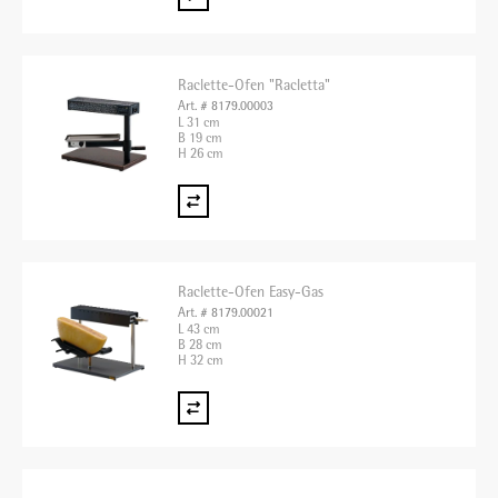
Raclette-Ofen "Racletta"
Art. # 8179.00003
L 31 cm
B 19 cm
H 26 cm
Raclette-Ofen Easy-Gas
Art. # 8179.00021
L 43 cm
B 28 cm
H 32 cm