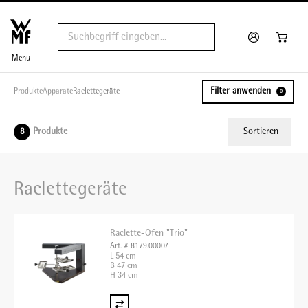
Menu
Filter anwenden
Produkte
Apparate
Raclettegeräte
0
Produkte
Sortieren
8
Relevanz
Raclettegeräte
Tiefster Preis
Höchster Preis
Raclette-Ofen "Trio"
Name A - Z
Art. # 8179.00007
L 54 cm
Name Z - A
B 47 cm
H 34 cm