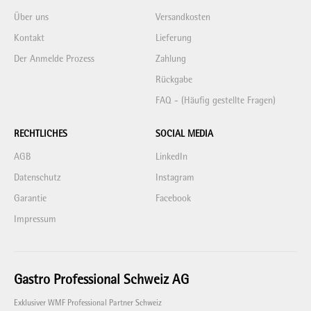
Über uns
Versandkosten
Kontakt
Lieferung
Der Anmelde Prozess
Zahlung
Rückgabe
FAQ - (Häufig gestellte Fragen)
RECHTLICHES
SOCIAL MEDIA
AGB
LinkedIn
Datenschutz
Instagram
Garantie
Facebook
Impressum
Gastro Professional Schweiz AG
Exklusiver WMF Professional Partner Schweiz