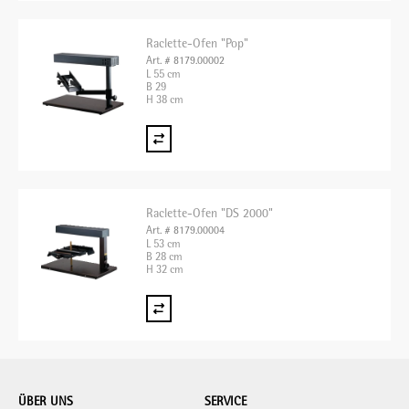
Raclette-Ofen "Pop"
Art. # 8179.00002
L 55 cm
B 29
H 38 cm
Raclette-Ofen "DS 2000"
Art. # 8179.00004
L 53 cm
B 28 cm
H 32 cm
ÜBER UNS
SERVICE