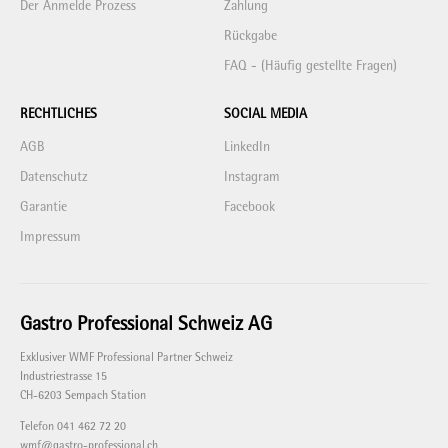
Der Anmelde Prozess
Zahlung
Rückgabe
FAQ - (Häufig gestellte Fragen)
RECHTLICHES
SOCIAL MEDIA
AGB
LinkedIn
Datenschutz
Instagram
Garantie
Facebook
Impressum
Gastro Professional Schweiz AG
Exklusiver WMF Professional Partner Schweiz
Industriestrasse 15
CH-6203 Sempach Station
Telefon 041 462 72 20
wmf@gastro-professional.ch