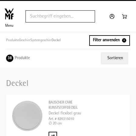
Menu
Filter anwenden
Produkte
Geschirr
Systemgeschirr
Deckel
0
Produkte
Sortieren
38
Relevanz
Deckel
Tiefster Preis
Höchster Preis
BAUSCHER CARE
Name A - Z
KUNSTSTOFFDECKEL
Deckel flexibel grau
Name Z - A
Art. # 820315010
∅ 20 cm