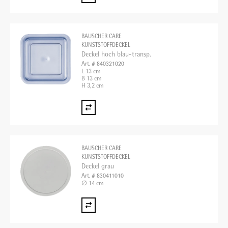
BAUSCHER CARE
KUNSTSTOFFDECKEL
Deckel hoch blau-transp.
Art. # 840321020
L 13 cm
B 13 cm
H 3,2 cm
BAUSCHER CARE
KUNSTSTOFFDECKEL
Deckel grau
Art. # 830411010
∅ 14 cm