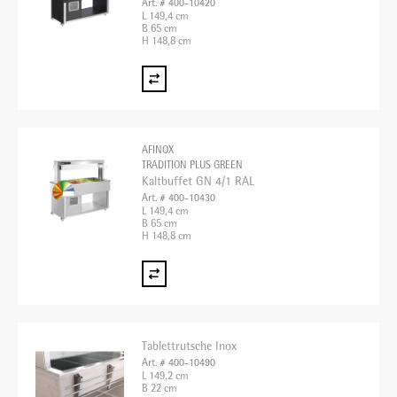
Art. # 400-10420
L 149,4 cm
B 65 cm
H 148,8 cm
AFINOX
TRADITION PLUS GREEN
Kaltbuffet GN 4/1 RAL
Art. # 400-10430
L 149,4 cm
B 65 cm
H 148,8 cm
Tablettrutsche Inox
Art. # 400-10490
L 149,2 cm
B 22 cm