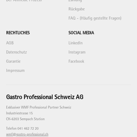
Der Anmelde Prozess
Zahlung
Rückgabe
FAQ - (Häufig gestellte Fragen)
RECHTLICHES
SOCIAL MEDIA
AGB
LinkedIn
Datenschutz
Instagram
Garantie
Facebook
Impressum
Gastro Professional Schweiz AG
Exklusiver WMF Professional Partner Schweiz
Industriestrasse 15
CH-6203 Sempach Station
Telefon 041 462 72 20
wmf@gastro-professional.ch