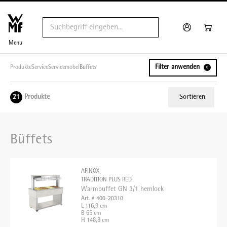
Menu
Filter anwenden
Produkte
Service
Servicemöbel
Büffets
0
Produkte
Sortieren
21
Relevanz
Büffets
Tiefster Preis
Höchster Preis
AFINOX
Name A - Z
TRADITION PLUS RED
Warmbuffet GN 3/1 hemlock
Name Z - A
Art. # 400-20310
L 116,9 cm
B 65 cm
H 148,8 cm