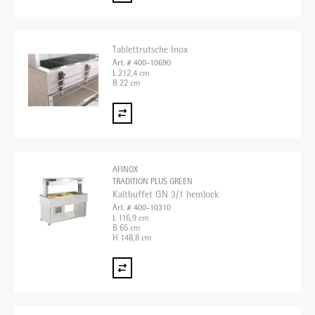
Tablettrutsche Inox
Art. # 400-10690
L 212,4 cm
B 22 cm
AFINOX
TRADITION PLUS GREEN
Kaltbuffet GN 3/1 hemlock
Art. # 400-10310
L 116,9 cm
B 65 cm
H 148,8 cm