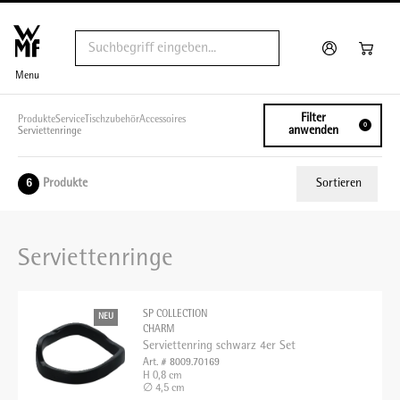
Menu
Filter
Produkte
Service
Tischzubehör
Accessoires
0
anwenden
Serviettenringe
Produkte
Sortieren
6
Relevanz
Serviettenringe
Tiefster Preis
Höchster Preis
SP COLLECTION
NEU
Name A - Z
CHARM
Serviettenring schwarz 4er Set
Name Z - A
Art. # 8009.70169
H 0,8 cm
∅ 4,5 cm