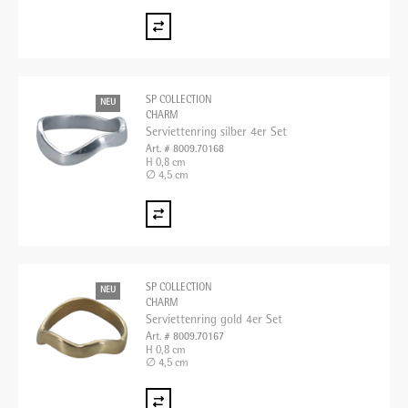
SP COLLECTION
NEU
CHARM
Serviettenring silber 4er Set
Art. # 8009.70168
H 0,8 cm
∅ 4,5 cm
SP COLLECTION
NEU
CHARM
Serviettenring gold 4er Set
Art. # 8009.70167
H 0,8 cm
∅ 4,5 cm