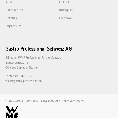
AGB
LinkedIn
Datenschutz
Instagram
Garantie
Facebook
Impressum
Gastro Professional Schweiz AG
Exklusiver WMF Professional Partner Schweiz
Industriestrasse 15
CH-6203 Sempach Station
Telefon 041 462 72 20
wmf@gastro-professional.ch
© 2026 Gastro Professional Schweiz AG. Alle Rechte vorbehalten