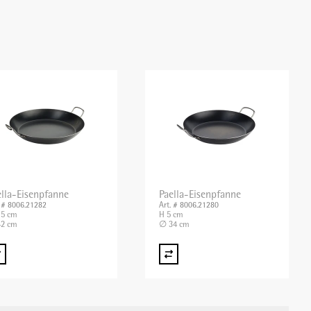
ella-Eisenpfanne
Paella-Eisenpfanne
. # 8006.21282
Art. # 8006.21280
,5 cm
H 5 cm
2 cm
∅ 34 cm