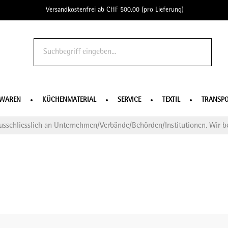
Versandkostenfrei ab CHF 500.00 (pro Lieferung)
o Profe
SWAREN
KÜCHENMATERIAL
SERVICE
TEXTIL
TRANSPO
usschliesslich an Unternehmen/Verbände/Behörden/Institutionen. Wir be