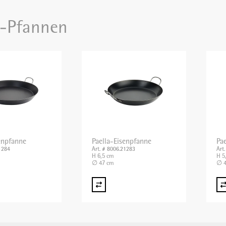
a-Pfannen
enpfanne
Paella-Eisenpfanne
Pa
1284
Art. # 8006.21283
Art
H 6,5 cm
H 5
∅ 47 cm
∅ 4