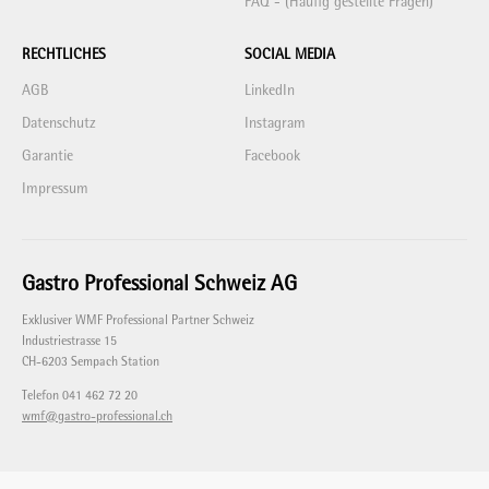
FAQ - (Häufig gestellte Fragen)
RECHTLICHES
SOCIAL MEDIA
AGB
LinkedIn
Datenschutz
Instagram
Garantie
Facebook
Impressum
Gastro Professional Schweiz AG
Exklusiver WMF Professional Partner Schweiz
Industriestrasse 15
CH-6203 Sempach Station
Telefon 041 462 72 20
wmf@gastro-professional.ch