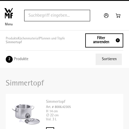
Menu
Filter
Produkte
Küchenmaterial
Pfannen und Töpfe
0
anwenden
Simmertopf
Produkte
Sortieren
2
Relevanz
Simmertopf
Tiefster Preis
Höchster Preis
Simmertopf
Name A - Z
Art. # 8006.42305
H 14 cm
Name Z - A
∅ 22 cm
Vol. 3 L