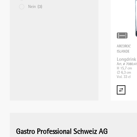
Nein
(3)
STABMIXER/GEWERBEMIXER/BLIXER
TOASTER
ARCOROC
ISLANDE
Longdrink
VAKUUMIERMASCHINEN
Art. # 7080.4
H 15,7 cm
∅ 6,3 cm
Vol. 33 cl
WAAGEN
WARMHALTEGERÄTE
Gastro Professional Schweiz AG