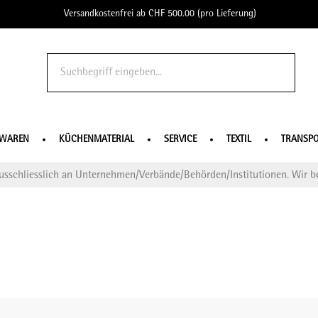
Versandkostenfrei ab CHF 500.00 (pro Lieferung)
o Profe
SWAREN
KÜCHENMATERIAL
SERVICE
TEXTIL
TRANSPO
usschliesslich an Unternehmen/Verbände/Behörden/Institutionen. Wir be