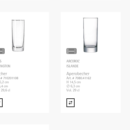
S
ARCOROC
INGTON
ISLANDE
cher
Aperobecher
. # 710201108
Art. # 7080.41162
5,2 cm
H 14,5 cm
,4 cm
∅ 6,3 cm
 29,6 cl
Vol. 29 cl