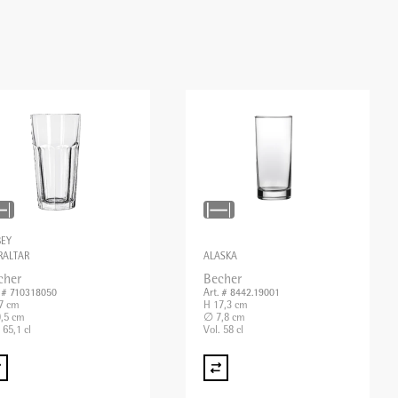
BEY
RALTAR
ALASKA
cher
Becher
. # 710318050
Art. # 8442.19001
7 cm
H 17,3 cm
,5 cm
∅ 7,8 cm
 65,1 cl
Vol. 58 cl