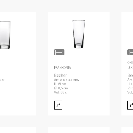
ONI
FRANKONIA
LEX
Becher
Be
8001
Art. # 8004.12997
Art
H 19 cm
H 1
∅ 8,5 cm
∅ 6
Vol. 66 cl
Vol.