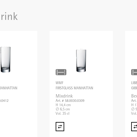
rink
WMF
LIB
 MANHATTAN
FIRSTGLASS MANHATTAN
GIB
Mixdrink
Be
0.0412
Art. # 58.0030.0309
Art
H 14,4 cm
H 1
∅ 6,5 cm
∅ 9
Vol. 35 cl
Vol.