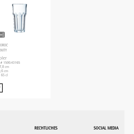
COROC
NITY
oler
. # 1500.43165
7,8 cm
,6 cm
 65 cl
RECHTLICHES
SOCIAL MEDIA