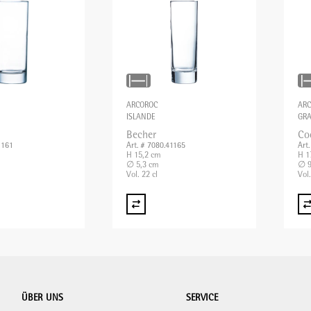
ARCOROC
AR
ISLANDE
GRA
Becher
Co
1161
Art. # 7080.41165
Art
H 15,2 cm
H 1
∅ 5,3 cm
∅ 9
Vol. 22 cl
Vol.
ÜBER UNS
SERVICE