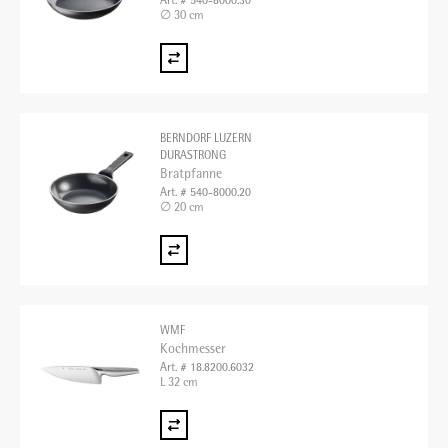
Art. # 540-8000.30
∅ 30 cm
BERNDORF LUZERN
DURASTRONG
Bratpfanne
Art. # 540-8000.20
∅ 20 cm
WMF
Kochmesser
Art. # 18.8200.6032
L 32 cm