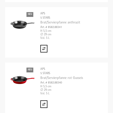
APS
NEU
5 STARS
Brat/Servierpfanne anthrazit
Art. # 8582.88341
H 5,5 cm
∅ 29 cm
Vol. 5 L
APS
NEU
5 STARS
Brat/Servierpfanne rot Gusseis
Art. # 8582.88340
H 5,5 cm
∅ 29 cm
Vol. 5 L