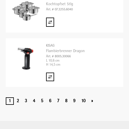
Kochtopfset 5tlg
Art. # 07.3255.6040
KISAG
Flambierbrenner Dragon
Art. # 8005.30066
L 10,6 cm
H 14,5 cm
1
2
3
4
5
6
7
8
9
10
»