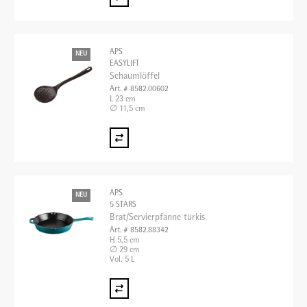
APS
NEU
EASYLIFT
Schaumlöffel
Art. # 8582.00602
L 23 cm
∅ 11,5 cm
APS
NEU
5 STARS
Brat/Servierpfanne türkis
Art. # 8582.88342
H 5,5 cm
∅ 29 cm
Vol. 5 L