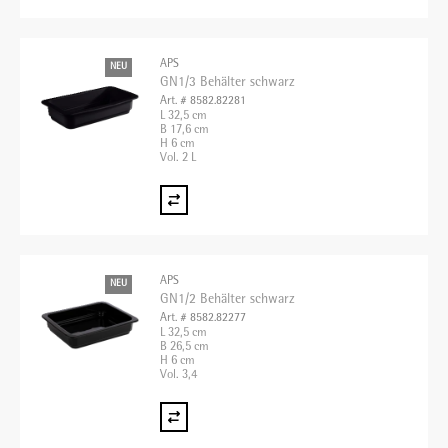
APS
NEU
GN1/3 Behälter schwarz
Art. # 8582.82281
L 32,5 cm
B 17,6 cm
H 6 cm
Vol. 2 L
APS
NEU
GN1/2 Behälter schwarz
Art. # 8582.82277
L 32,5 cm
B 26,5 cm
H 6 cm
Vol. 3,4