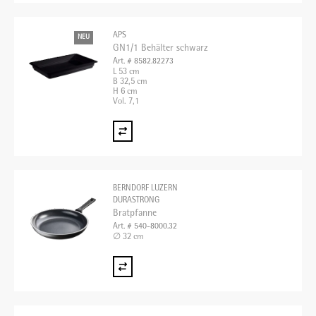
APS
NEU
GN1/1 Behälter schwarz
Art. # 8582.82273
L 53 cm
B 32,5 cm
H 6 cm
Vol. 7,1
BERNDORF LUZERN
DURASTRONG
Bratpfanne
Art. # 540-8000.32
∅ 32 cm