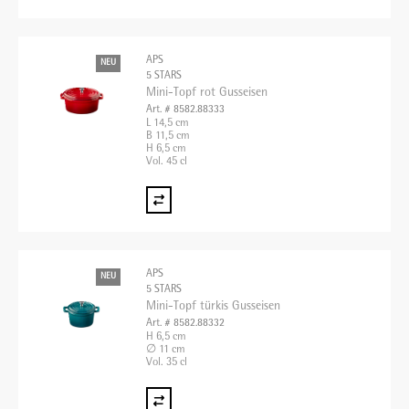
APS
NEU
5 STARS
Mini-Topf rot Gusseisen
Art. # 8582.88333
L 14,5 cm
B 11,5 cm
H 6,5 cm
Vol. 45 cl
APS
NEU
5 STARS
Mini-Topf türkis Gusseisen
Art. # 8582.88332
H 6,5 cm
∅ 11 cm
Vol. 35 cl