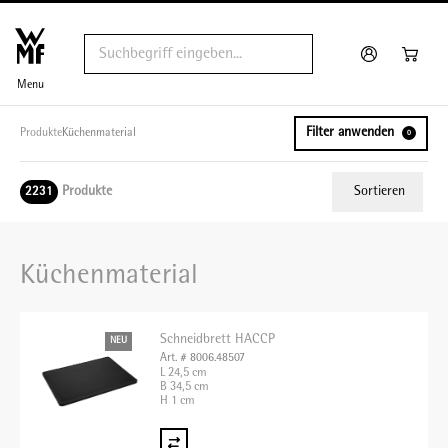
Menu
Filter anwenden
Produkte
Küchenmaterial
0
Produkte
Sortieren
2231
Relevanz
Küchenmaterial
Tiefster Preis
Höchster Preis
Schneidbrett HACCP
NEU
Name A - Z
Art. # 8006.48507
L 24,5 cm
Name Z - A
B 34,5 cm
H 1 cm