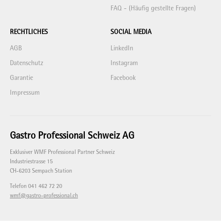
FAQ - (Häufig gestellte Fragen)
RECHTLICHES
SOCIAL MEDIA
AGB
LinkedIn
Datenschutz
Instagram
Garantie
Facebook
Impressum
Gastro Professional Schweiz AG
Exklusiver WMF Professional Partner Schweiz
Industriestrasse 15
CH-6203 Sempach Station
Telefon 041 462 72 20
wmf@gastro-professional.ch