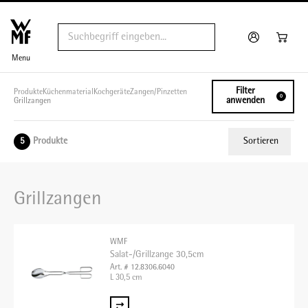
Menu
Filter
Produkte
Küchenmaterial
Kochgeräte
Zangen/Pinzetten
0
anwenden
Grillzangen
Produkte
Sortieren
5
Relevanz
Grillzangen
Tiefster Preis
Höchster Preis
WMF
Name A - Z
Salat-/Grillzange 30,5cm
Art. # 12.8306.6040
Name Z - A
L 30,5 cm