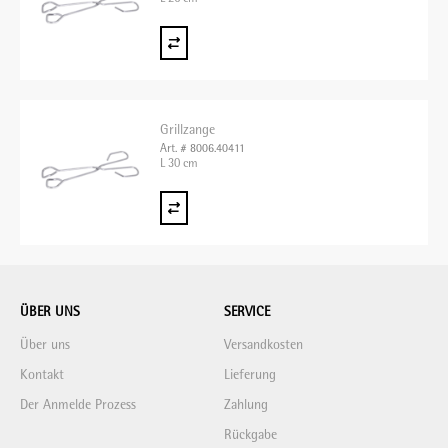
Grillzange
Art. # 8006.40411
L 30 cm
ÜBER UNS
SERVICE
Über uns
Versandkosten
Kontakt
Lieferung
Der Anmelde Prozess
Zahlung
Rückgabe