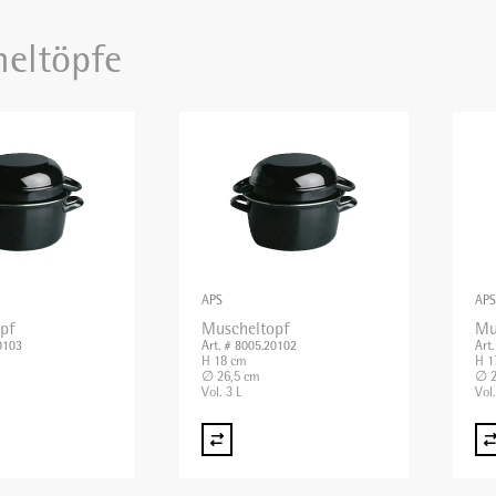
eltöpfe
APS
APS
pf
Muscheltopf
Mu
0103
Art. # 8005.20102
Art
H 18 cm
H 1
∅ 26,5 cm
∅ 2
Vol. 3 L
Vol.