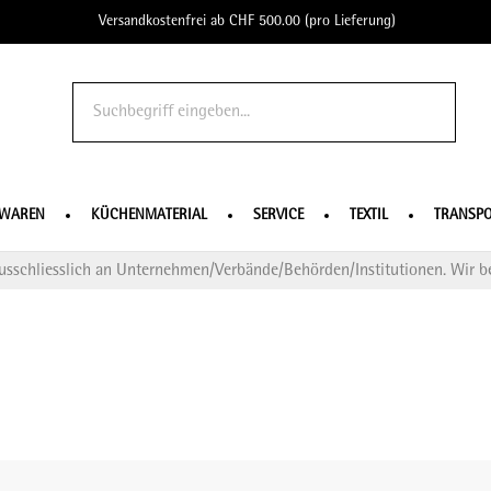
Versandkostenfrei ab CHF 500.00 (pro Lieferung)
o Profe
SWAREN
KÜCHENMATERIAL
SERVICE
TEXTIL
TRANSPO
usschliesslich an Unternehmen/Verbände/Behörden/Institutionen. Wir be