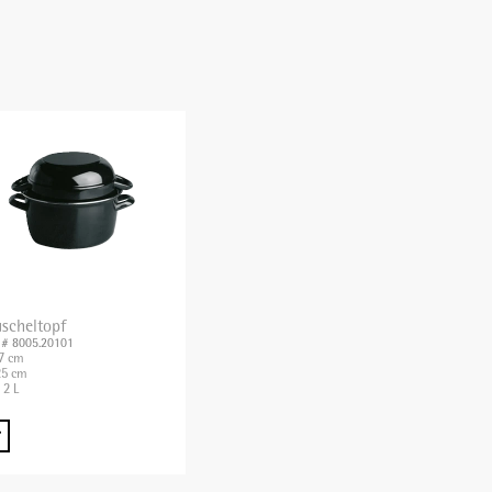
scheltopf
. # 8005.20101
7 cm
5 cm
 2 L