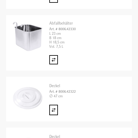
Abfallbehälter
Art. # 8006.42330
L 23 cm
B 18 cm
H 18,5 cm
Vol. 7,5 L
Deckel
Art. # 8006.42322
∅ 47 cm
Deckel