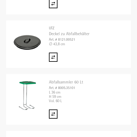
UTZ
Deckel zu Abfallbehälter
Art. # 8121.00521
∅ 43,8 cm
Abfallsammler 60 Lt
Art. # 8005.35101
L 36 cm
H 59 cm
Vol. 60 L