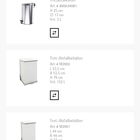
Tretabfalleimer
Art. # 8006.94081
H 25 cm
∅ 17 cm
Vol. 3 L
Tret-Abfallbehälter
Art. # M2002
L 53,5 cm
B 53,5 cm
H 78 cm
Vol. 152 L
Tret-Abfallbehälter
Art. # M2001
L 44 cm
B 44 cm