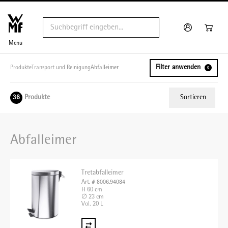
Menu
Filter anwenden
Produkte
Transport und Reinigung
Abfalleimer
0
Produkte
Sortieren
36
Relevanz
Abfalleimer
Tiefster Preis
Höchster Preis
Tretabfalleimer
Name A - Z
Art. # 8006.94084
H 60 cm
Name Z - A
∅ 23 cm
Vol. 20 L