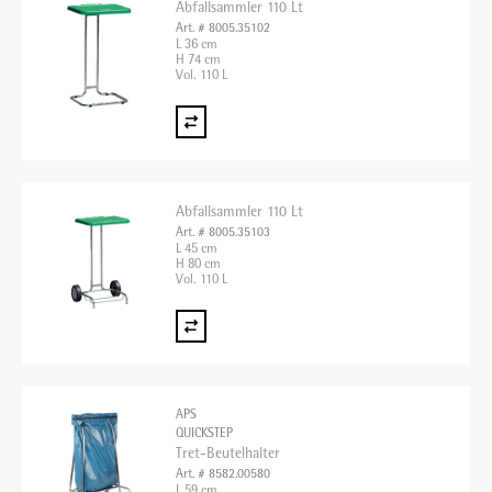
Abfallsammler 110 Lt
Art. # 8005.35102
L 36 cm
H 74 cm
Vol. 110 L
Abfallsammler 110 Lt
Art. # 8005.35103
L 45 cm
H 80 cm
Vol. 110 L
APS
QUICKSTEP
Tret-Beutelhalter
Art. # 8582.00580
L 59 cm