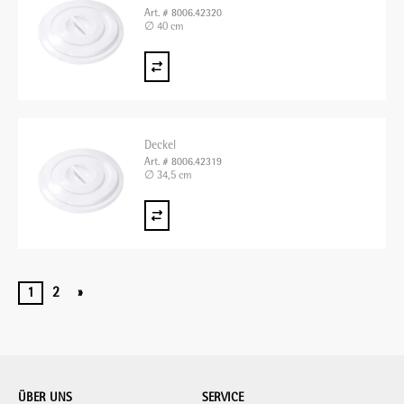
Art. # 8006.42320
∅ 40 cm
Deckel
Art. # 8006.42319
∅ 34,5 cm
1
2
»
ÜBER UNS
SERVICE