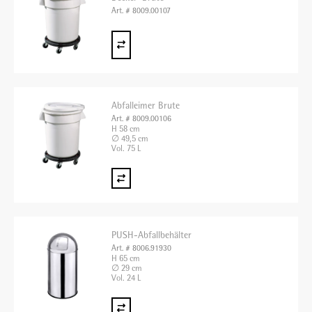
Art. # 8009.00107
Abfalleimer Brute
Art. # 8009.00106
H 58 cm
∅ 49,5 cm
Vol. 75 L
PUSH-Abfallbehälter
Art. # 8006.91930
H 65 cm
∅ 29 cm
Vol. 24 L