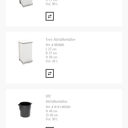
H 77 cm
Vol. 90 L
Tret-Abfallbehälter
Art. # M2000
L 37 cm
B 37 cm
H 59 cm
Vol. 45 L
UTZ
Abfallbehälter
Art. # 8121.00520
H 46 cm
∅ 40 cm
Vol. 50 L