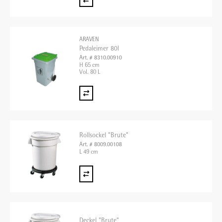
ARAVEN
Pedaleimer 80l
Art. # 8310.00910
H 65 cm
Vol. 80 L
Rollsockel "Brute"
Art. # 8009.00108
L 49 cm
Deckel "Brute"