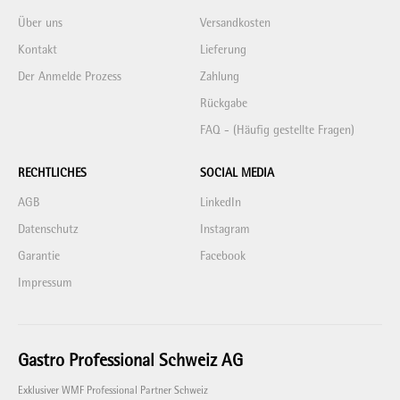
Über uns
Versandkosten
Kontakt
Lieferung
Der Anmelde Prozess
Zahlung
Rückgabe
FAQ - (Häufig gestellte Fragen)
RECHTLICHES
SOCIAL MEDIA
AGB
LinkedIn
Datenschutz
Instagram
Garantie
Facebook
Impressum
Gastro Professional Schweiz AG
Exklusiver WMF Professional Partner Schweiz