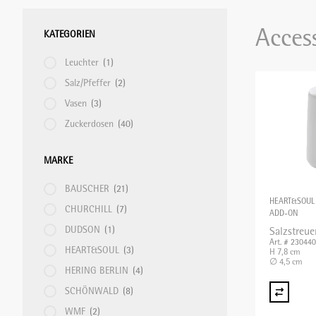
Tiefster Preis
Acces
KATEGORIEN
GEMÜSESCHNEIDMASCHINE
TRINKGLÄSER & BECHER
HACCP
SERVICEZUBEHÖR
SERVICETEXTILIEN
HYGIENE
Höchster Preis
Name A - Z
Leuchter
(1)
Salz/Pfeffer
(2)
HEISSGETRÄNKE
TRINKGLÄSER MIT STIEL
KOCHGERÄTE
SERVIERGESCHIRR
TISCHTEXTILIEN
PLATE-MATE
Name Z - A
Vasen
(3)
Zuckerdosen
(40)
KLEINAPPARATE
PATISSERIE
TABLETTS
REGALTRANSPORTWAGEN
MARKE
KOCHPLATTEN/ÖFEN
PFANNEN UND TÖPFE
TISCHZUBEHÖR
REINIGUNGSMATERIAL
BAUSCHER
(21)
HEART&SOUL
CHURCHILL
(7)
ADD-ON
DUDSON
(1)
Salzstreue
KONTAKTGRILL/SALAMANDER
PIZZA/PASTA
WEIN UND BAR
SERVIER-TRANSPORTWAGEN
Art. # 23044
HEART&SOUL
(3)
H 7,8 cm
∅ 4,5 cm
HERING BERLIN
(4)
KÜCHENMASCHINEN
SCHNEIDEGERÄTE
SPEISEAUSGABE/BANKETT
SCHÖNWALD
(8)
WMF
(2)