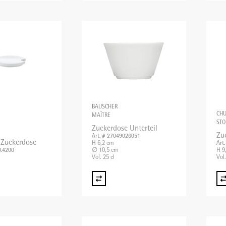
BAUSCHER
CHU
MAÎTRE
STO
Zuckerdose Unterteil
Zu
Art. # 27049026051
 Zuckerdose
H 6,2 cm
Art
∅ 10,5 cm
H 9
0.4200
Vol. 25 cl
Vol.