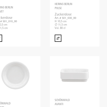
HERING BERLIN
ING BERLIN
PULSE
VET
Zuckerdose
ckerdose
Art. # 501_030_00
H 10,5 cm
. # 501_010_00
0,5 cm
∅ 11,5 cm
1,5 cm
Vol. 80 cl
SCHÖNWALD
HÖNWALD
AVANTI