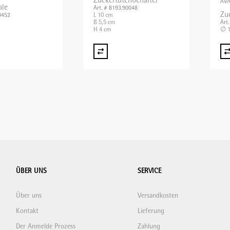
Zuckertütenbehälter
AVA
ale
Art. # 8193.90048
Zu
L 10 cm
0452
B 5,5 cm
Art
H 4 cm
∅ 1
ÜBER UNS
SERVICE
Über uns
Versandkosten
Kontakt
Lieferung
Der Anmelde Prozess
Zahlung