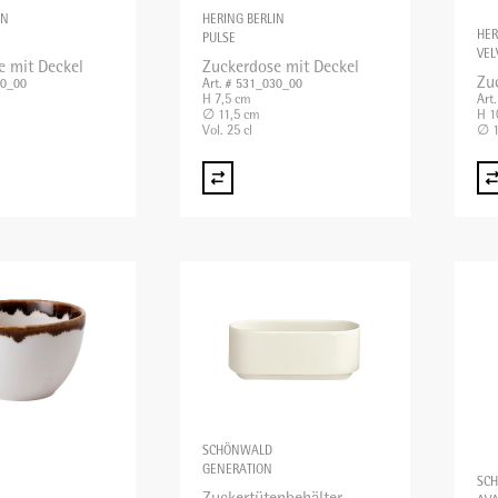
IN
HERING BERLIN
HER
PULSE
VEL
e mit Deckel
Zuckerdose mit Deckel
Zu
10_00
Art. # 531_030_00
H 7,5 cm
Art
∅ 11,5 cm
H 1
Vol. 25 cl
∅ 1
SCHÖNWALD
GENERATION
SC