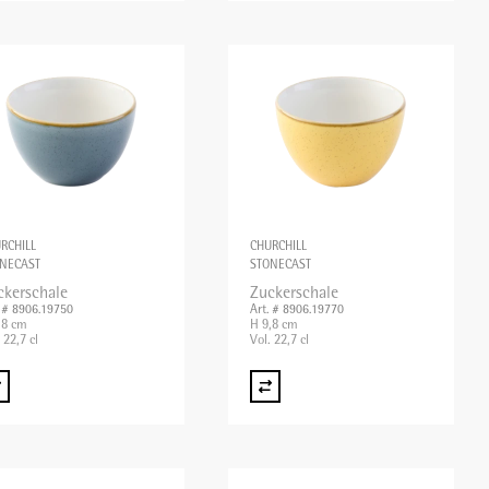
RCHILL
CHURCHILL
NECAST
STONECAST
ckerschale
Zuckerschale
. # 8906.19750
Art. # 8906.19770
,8 cm
H 9,8 cm
 22,7 cl
Vol. 22,7 cl