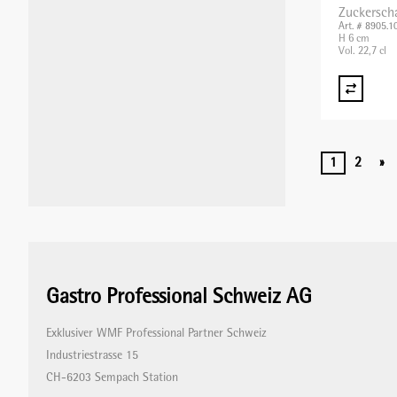
Zuckersch
Art. # 8905.1
H 6 cm
Vol. 22,7 cl
1
2
»
Gastro Professional Schweiz AG
Exklusiver WMF Professional Partner Schweiz
Industriestrasse 15
CH-6203 Sempach Station