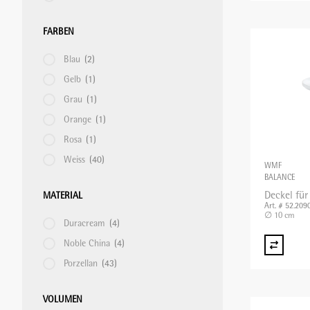
KÜHLGERÄTE/KÜHLVITRINEN
SPEISETRANSPORT/GETRÄNKETRANSPORT
FARBEN
Blau
(2)
MOUSSIERGERÄT
SPÜLKÖRBE
Gelb
(1)
Grau
(1)
PASTAMASCHINEN
STAPELGERÄTE
Orange
(1)
Rosa
(1)
Weiss
(40)
RACLETTEGERÄTE
TABLETT-/TELLERTRANSPORTWAGEN
WMF
BALANCE
Deckel für
MATERIAL
Art. # 52.209
SAFTZENTRIFUGEN
∅ 10 cm
Duracream
(4)
Noble China
(4)
SCHNEIDEMASCHINEN
Porzellan
(43)
VOLUMEN
SOUS-VIDE