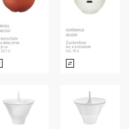
RCHILL
SCHÖNWALD
NECAST
DELIGHT
ckerschale
Zuckerdose
. # 8906.19740
,8 cm
Art. # 8193.62049
 22,7 cl
Vol. 19 cl