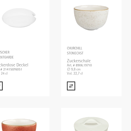
CHURCHILL
USCHER
STONECAST
ANTGARDE
Zuckerschale
ckerdose Deckel
Art. # 8906.19710
∅ 9,8 cm
. # 21415076051
 24 cl
Vol. 22,7 cl