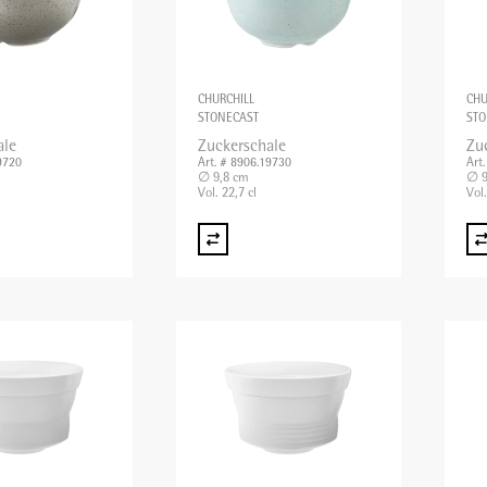
CHURCHILL
CHU
STONECAST
STO
ale
Zuckerschale
Zu
9720
Art. # 8906.19730
Art
∅ 9,8 cm
∅ 9
Vol. 22,7 cl
Vol.