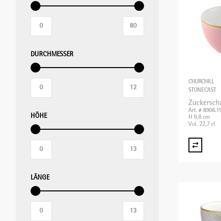
STABMIXER/GEWERBEMIXER/BLIXER
DURCHMESSER
TOASTER
CHURCHILL
STONECAST
VAKUUMIERMASCHINEN
Zuckersch
Art. # 8906.1
HÖHE
H 9,8 cm
Vol. 22,7 cl
WAAGEN
WARMHALTEGERÄTE
LÄNGE