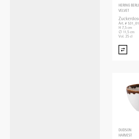
HERING BERL
VELVET
Zuckerdos
Art. # 531_0
H 7,5 cm
∅ 11,5 cm
Vol. 25 cl
DUDSON
HARVEST