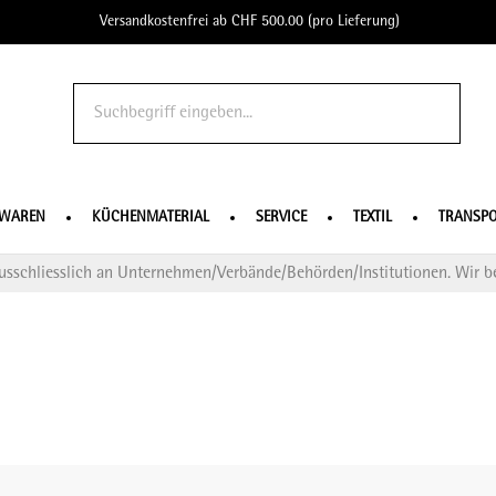
Versandkostenfrei ab CHF 500.00 (pro Lieferung)
o Profe
SWAREN
KÜCHENMATERIAL
SERVICE
TEXTIL
TRANSPO
usschliesslich an Unternehmen/Verbände/Behörden/Institutionen. Wir be