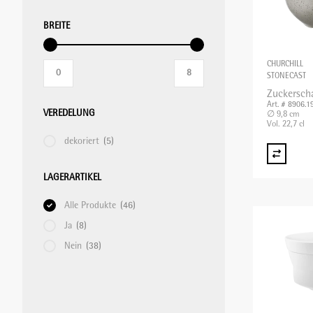
BREITE
CHURCHILL
STONECAST
Zuckersch
Art. # 8906.1
VEREDELUNG
∅ 9,8 cm
Vol. 22,7 cl
dekoriert
(5)
LAGERARTIKEL
Alle Produkte
(46)
Ja
(8)
Nein
(38)