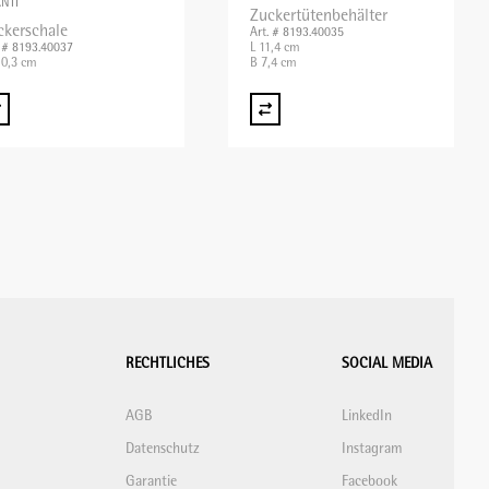
NTI
Zuckertütenbehälter
ckerschale
Art. # 8193.40035
L 11,4 cm
. # 8193.40037
0,3 cm
B 7,4 cm
RECHTLICHES
SOCIAL MEDIA
AGB
LinkedIn
Datenschutz
Instagram
Garantie
Facebook