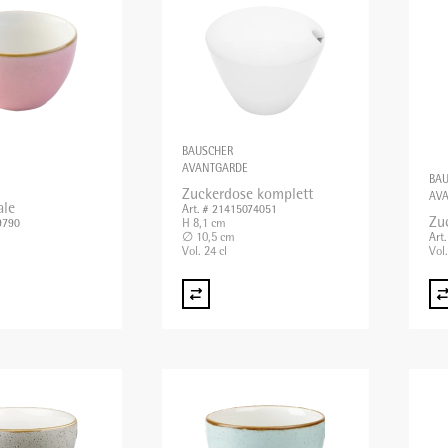
BAUSCHER
AVANTGARDE
BA
Zuckerdose komplett
AV
ale
Art. # 21415074051
Zu
H 8,1 cm
9790
∅ 10,5 cm
Art
Vol. 24 cl
Vol.