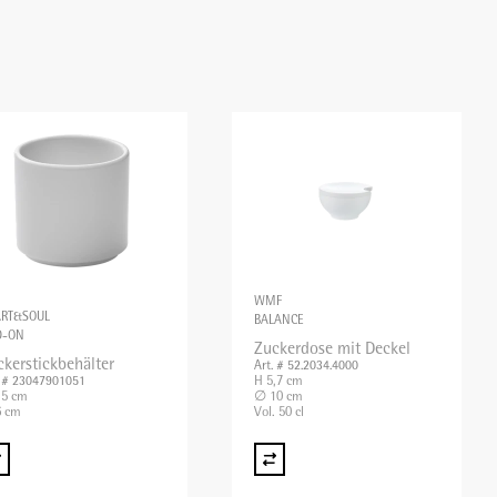
WMF
ART&SOUL
BALANCE
D-ON
Zuckerdose mit Deckel
ckerstickbehälter
Art. # 52.2034.4000
H 5,7 cm
. # 23047901051
,5 cm
∅ 10 cm
 cm
Vol. 50 cl