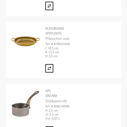
PLAYGROUND
SPOTLIGHTS
Pfännchen oval
Art. # 8190.01046
L 18,5 cm
B 13,5 cm
H 3,5 cm
APS
VINTARA
Stielkasserolle
Art. # 8582.40780
H 2,5 cm
∅ 5,5 cm
Vol. 0,05 L