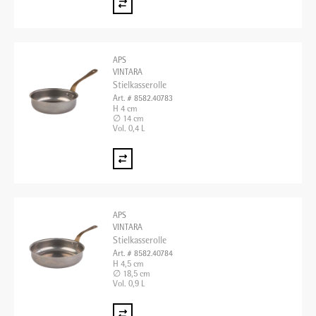
APS
VINTARA
Stielkasserolle
Art. # 8582.40783
H 4 cm
∅ 14 cm
Vol. 0,4 L
APS
VINTARA
Stielkasserolle
Art. # 8582.40784
H 4,5 cm
∅ 18,5 cm
Vol. 0,9 L