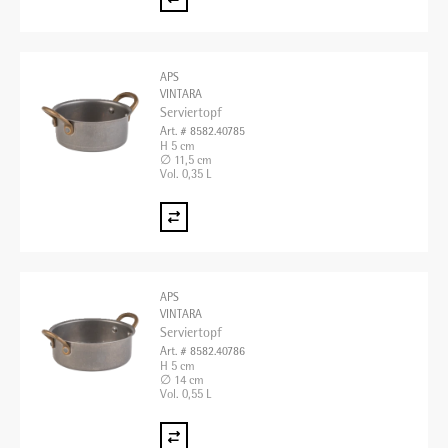
APS
VINTARA
Serviertopf
Art. # 8582.40785
H 5 cm
∅ 11,5 cm
Vol. 0,35 L
APS
VINTARA
Serviertopf
Art. # 8582.40786
H 5 cm
∅ 14 cm
Vol. 0,55 L