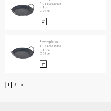
Art. # 8005.30802
H 3 cm
∅ 24 cm
Servierpfanne
Art. # 8005.30804
H 3,5 cm
∅ 32 cm
1
2
»