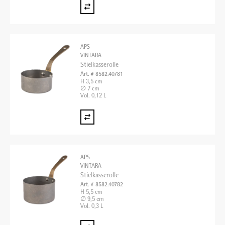
APS
VINTARA
Stielkasserolle
Art. # 8582.40781
H 3,5 cm
∅ 7 cm
Vol. 0,12 L
APS
VINTARA
Stielkasserolle
Art. # 8582.40782
H 5,5 cm
∅ 9,5 cm
Vol. 0,3 L