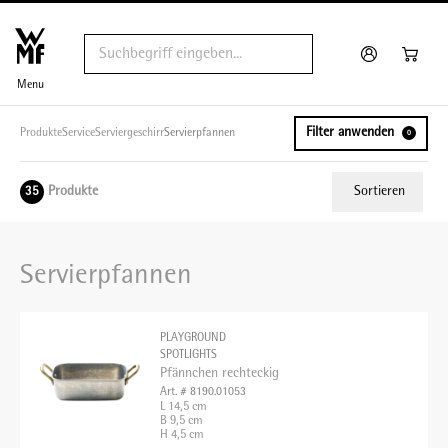
Menu
Filter anwenden
Produkte
Service
Serviergeschirr
Servierpfannen
0
Produkte
Sortieren
35
Relevanz
Servierpfannen
Tiefster Preis
Höchster Preis
PLAYGROUND
Name A - Z
SPOTLIGHTS
Pfännchen rechteckig
Name Z - A
Art. # 8190.01053
L 14,5 cm
B 9,5 cm
H 4,5 cm