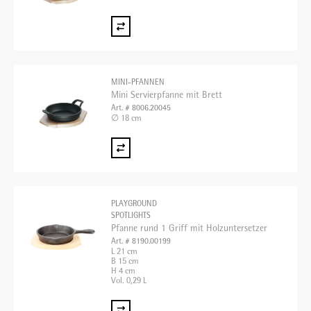
MINI-PFANNEN
Mini Servierpfanne mit Brett
Art. # 8006.20045
∅ 18 cm
PLAYGROUND
SPOTLIGHTS
Pfanne rund 1 Griff mit Holzuntersetzer
Art. # 8190.00199
L 21 cm
B 15 cm
H 4 cm
Vol. 0,29 L