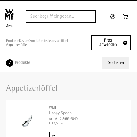
Menu
Filter
Produkte
Besteck
Sonderbesteck
Speziallöffel
0
anwenden
Appetizerlöffel
Produkte
Sortieren
7
Relevanz
Appetizerlöffel
Tiefster Preis
Höchster Preis
WMF
Name A - Z
Happy Spoon
Art. # 12.8993.6040
Name Z - A
L 12,5 cm