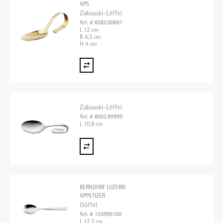
APS
Zakouski-Löffel
Art. # 8582.00691
L 12 cm
B 4,5 cm
H 4 cm
Zakouski-Löffel
Art. # 8002.90999
L 10,8 cm
BERNDORF LUZERN
APPETIZER
Göffel
Art. # 155996100
L 17,3 cm