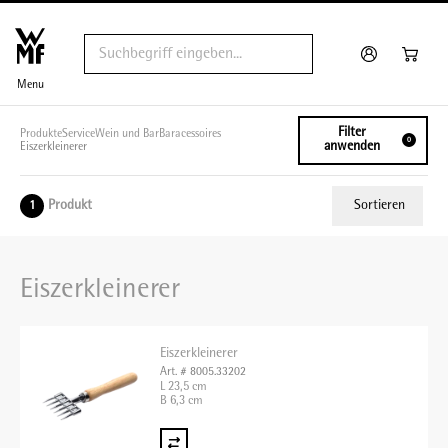
Menu
Filter
Produkte
Service
Wein und Bar
Baracessoires
0
anwenden
Eiszerkleinerer
Produkt
Sortieren
1
Relevanz
Eiszerkleinerer
Tiefster Preis
Höchster Preis
Eiszerkleinerer
Name A - Z
Art. # 8005.33202
L 23,5 cm
Name Z - A
B 6,3 cm