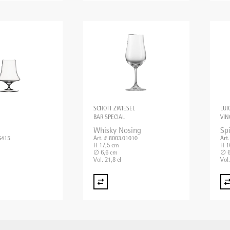
SCHOTT ZWIESEL
LUI
BAR SPECIAL
VIN
Whisky Nosing
Spi
6415
Art. # 8003.01010
Art
H 17,5 cm
H 1
∅ 6,6 cm
∅ 6
Vol. 21,8 cl
Vol.