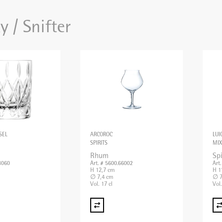
 / Snifter
SEL
ARCOROC
LUI
SPIRITS
MI
Rhum
Spi
3060
Art. # 5600.66002
Art
H 12,7 cm
H 1
∅ 7,4 cm
∅ 7
Vol. 17 cl
Vol.