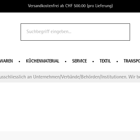
Versandkostenfrei ab CHF 500.00 (pro Lieferung)
o Profe
SWAREN
KÜCHENMATERIAL
SERVICE
TEXTIL
TRANSPO
usschliesslich an Unternehmen/Verbände/Behörden/Institutionen. Wir be