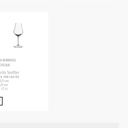
GI BORMIOLI
OTEQUE
rits Snifter
. # 7081.64192
6,5 cm
,9 cm
 17 cl