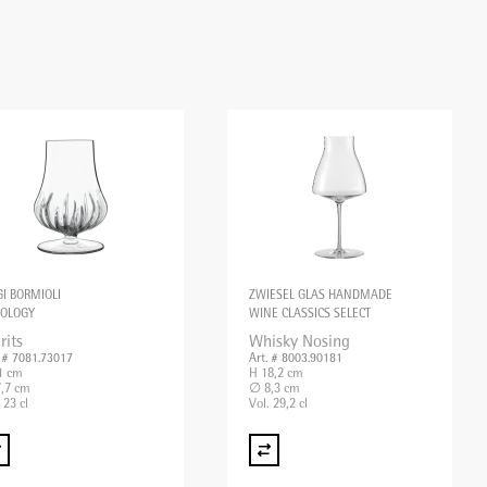
GI BORMIOLI
ZWIESEL GLAS HANDMADE
XOLOGY
WINE CLASSICS SELECT
rits
Whisky Nosing
. # 7081.73017
Art. # 8003.90181
1 cm
H 18,2 cm
,7 cm
∅ 8,3 cm
 23 cl
Vol. 29,2 cl