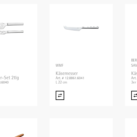
BER
WMF
SA
Käsemesser
Käs
r-Set 2tlg
Art. # 12.8861.6041
Art
L 22 cm
3er
8.6040