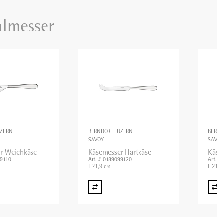
almesser
UZERN
BERNDORF LUZERN
BER
SAVOY
SA
r Weichkäse
Käsemesser Hartkäse
Kä
99110
Art. # 0189099120
Art
L 21,9 cm
L 2