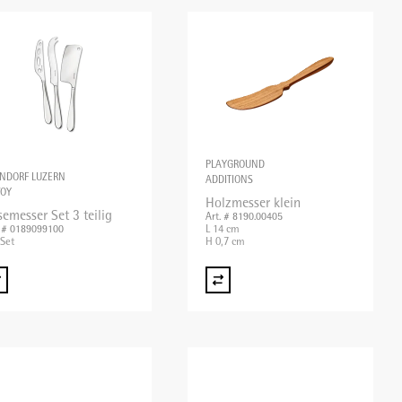
PLAYGROUND
NDORF LUZERN
ADDITIONS
VOY
Holzmesser klein
emesser Set 3 teilig
Art. # 8190.00405
L 14 cm
. # 0189099100
 Set
H 0,7 cm