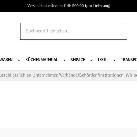
Versandkostenfrei ab CHF 500.00 (pro Lieferung)
o Profe
SWAREN
KÜCHENMATERIAL
SERVICE
TEXTIL
TRANSPO
usschliesslich an Unternehmen/Verbände/Behörden/Institutionen. Wir be