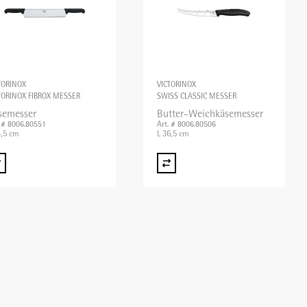
TORINOX
VICTORINOX
TORINOX FIBROX MESSER
SWISS CLASSIC MESSER
semesser
Butter-Weichkäsemesser
. # 8006.80551
Art. # 8006.80506
4,5 cm
L 36,5 cm