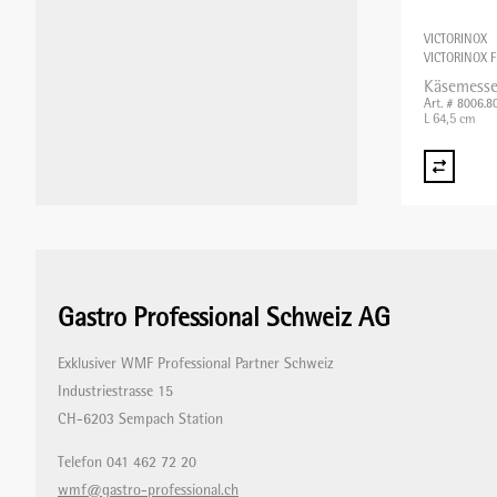
VICTORINOX
VICTORINOX 
Käsemesse
Art. # 8006.8
L 64,5 cm
Gastro Professional Schweiz AG
Exklusiver WMF Professional Partner Schweiz
Industriestrasse 15
CH-6203 Sempach Station
Telefon 041 462 72 20
wmf@gastro-professional.ch