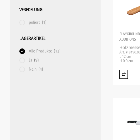
VEREDELUNG
STABMIXER/GEWERBEMIXER/BLIXER
poliert
(1)
PLAYGROUND
LAGERARTIKEL
ADDITIONS
TOASTER
Holzmesse
Alle Produkte
(13)
Art. # 8190.0
L 12 cm
Ja
(9)
H 0,9 cm
VAKUUMIERMASCHINEN
Nein
(4)
WAAGEN
WARMHALTEGERÄTE