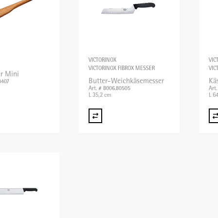
VICTORINOX
VIC
VICTORINOX FIBROX MESSER
VIC
r Mini
Butter-Weichkäsemesser
Kä
0407
Art. # 8006.80505
Art
L 35,2 cm
L 6