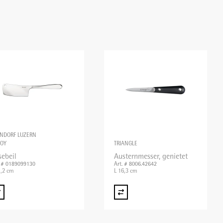
NDORF LUZERN
VOY
TRIANGLE
sebeil
Austernmesser, genietet
. # 0189099130
Art. # 8006.42642
1,2 cm
L 16,3 cm