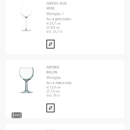
ZWIESEL GLAS
MOVE
Weinglas 1
Art. # 8003.52001
H 23,7 cm
∅ 8,9 cm
Vol. 51,7 cl
ARCOROC
BALLON
Weinglas
Art. # 7080.41028
H 12,9 cm
∅ 7,6 cm
Vol. 19 cl