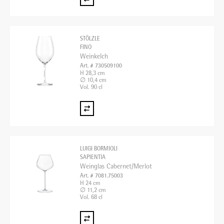
STÖLZLE
FINO
Weinkelch
Art. # 730509100
H 28,3 cm
∅ 10,4 cm
Vol. 90 cl
LUIGI BORMIOLI
SAPIENTIA
Weinglas Cabernet/Merlot
Art. # 7081.75003
H 24 cm
∅ 11,2 cm
Vol. 68 cl