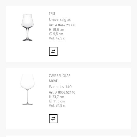
TEKU
Universalglas
Art. # 8442.29000
H 19,6 cm
∅ 9,5 cm
Vol. 42,5 cl
ZWIESEL GLAS
MOVE
Weinglas 140
Art. # 8003.52140
H 23,7 cm
∅ 11,5 cm
Vol. 84,8 cl