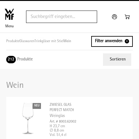
Menu
Filter anwenden
Produkte
Glaswaren
Trinkgläser mit Stiel
Wein
0
Produkte
Sortieren
212
Relevanz
Wein
Tiefster Preis
Höchster Preis
ZWIESEL GLAS
NEU
Name A - Z
PERFECT MATCH
Weinglas
Name Z - A
Art. # 8003.62002
H 23,7 cm
∅ 8,8 cm
Vol. 51,4 cl