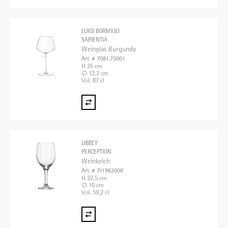
LUIGI BORMIOLI
SAPIENTIA
Weinglas Burgundy
Art. # 7081.75001
H 25 cm
∅ 12,2 cm
Vol. 87 cl
LIBBEY
PERCEPTION
Weinkelch
Art. # 711962000
H 22,5 cm
∅ 10 cm
Vol. 59,2 cl