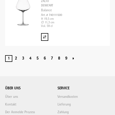
ZALTO
DENK'ART
Balance
Art. # 740111500
H 19,5 cm
∅ 11,3 cm
Vol. 59 cl
1
2
3
4
5
6
7
8
9
»
ÜBER UNS
SERVICE
Über uns
Versandkosten
Kontakt
Lieferung
Der Anmelde Prozess
Zahlung