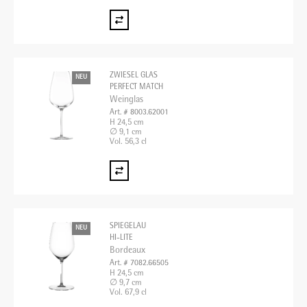
ZWIESEL GLAS
NEU
PERFECT MATCH
Weinglas
Art. # 8003.62001
H 24,5 cm
∅ 9,1 cm
Vol. 56,3 cl
SPIEGELAU
NEU
HI-LITE
Bordeaux
Art. # 7082.66505
H 24,5 cm
∅ 9,7 cm
Vol. 67,9 cl