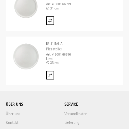
Art. # 8001.66999
∅ 31 cm
BELL' ITALIA
Pizzateller
Art. # 8001.66996
L cm
∅ 35 cm
ÜBER UNS
SERVICE
Über uns
Versandkosten
Kontakt
Lieferung