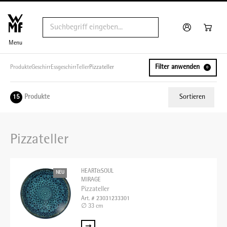
Menu
Filter anwenden
Produkte
Geschirr
Essgeschirr
Teller
Pizzateller
0
Produkte
Sortieren
15
Relevanz
Pizzateller
Tiefster Preis
Höchster Preis
HEART&SOUL
NEU
Name A - Z
MIRAGE
Pizzateller
Name Z - A
Art. # 23031233301
∅ 33 cm