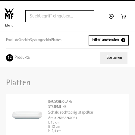
Menu
Filter anwenden
Produkte
Geschirr
Systemgeschirr
Platten
0
Produkte
Sortieren
12
Relevanz
Platten
Tiefster Preis
Höchster Preis
BAUSCHER CARE
Name A - Z
SYSTEMLINE
Schale rechteckig stapelbar
Name Z - A
Art. # 25958260051
L 18 cm
B 13 cm
H 2,4 cm