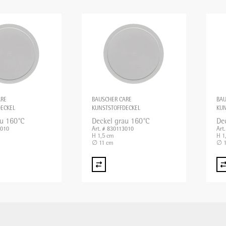
ARE
BAUSCHER CARE
BAU
ECKEL
KUNSTSTOFFDECKEL
KUN
au 160°C
Deckel grau 160°C
De
3010
Art. # 830113010
Art
H 1,5 cm
H 1
∅ 11 cm
∅ 1