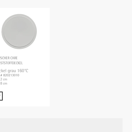
SCHER CARE
STSTOFFDECKEL
ckel grau 160°C
. # 820213010
,2 cm
8 cm