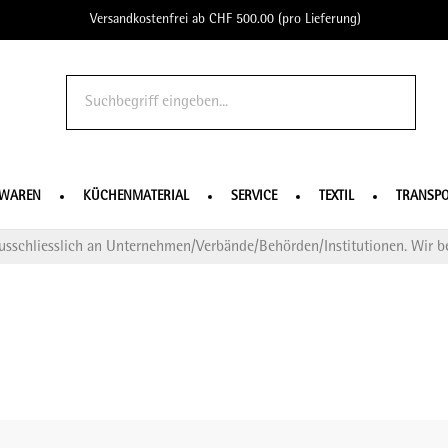
Versandkostenfrei ab CHF 500.00 (pro Lieferung)
o Profe
SWAREN
KÜCHENMATERIAL
SERVICE
TEXTIL
TRANSPO
usschliesslich an Unternehmen/Verbände/Behörden/Institutionen. Wir be