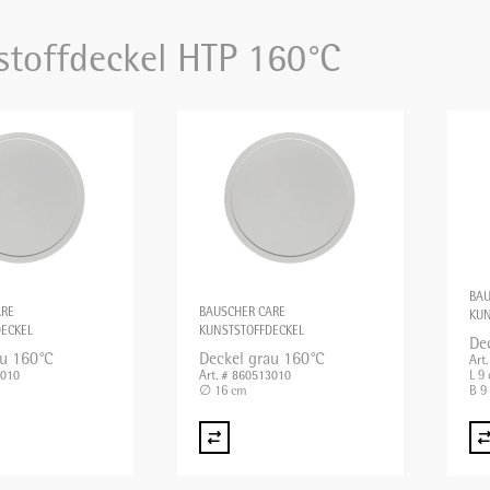
stoffdeckel HTP 160°C
BAU
ARE
BAUSCHER CARE
KUN
ECKEL
KUNSTSTOFFDECKEL
De
au 160°C
Deckel grau 160°C
Art
L 9
3010
Art. # 860513010
∅ 16 cm
B 9