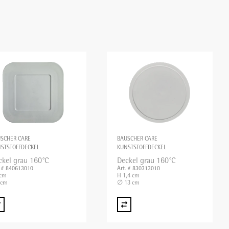
SCHER CARE
BAUSCHER CARE
STSTOFFDECKEL
KUNSTSTOFFDECKEL
ckel grau 160°C
Deckel grau 160°C
. # 840613010
Art. # 830313010
 cm
H 1,4 cm
 cm
∅ 13 cm