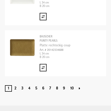
L 34 cm
B 20 cm
BAUSCHER
PURITY PEARLS
Platte rechteckig coup
Art. # 20142334688
L 34 cm
B 20 cm
1
2
3
4
5
6
7
8
9
10
»