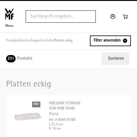
Menu
Filter anwenden
Produkte
Geschirr
Essgeschirr
Teller
Platten eckig
0
Produkte
Sortieren
231
Relevanz
Platten eckig
Tiefster Preis
Höchster Preis
FINE2DINE ECOMADE
NEU
Name A - Z
ICON PURE PEARL
Platte
Name Z - A
Art. # 8009.70188
L 31,5 cm
B 16 cm