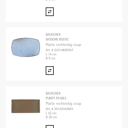
BAUSCHER
MODERN RUSTIC
Platte rechteckig coup
Art. # 22314820357
L 14 cm
B 9 cm
BAUSCHER
PURITY PEARLS
Platte rechteckig coup
Art. # 20142342693
L 42 cm
B 20 cm