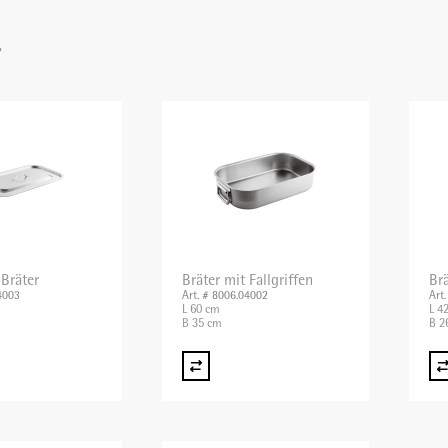
r
 Bräter
Bräter mit Fallgriffen
Brä
4003
Art. # 8006.04002
Art
L 60 cm
L 4
B 35 cm
B 2