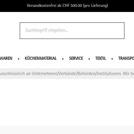
Versandkostenfrei ab CHF 500.00 (pro Lieferung)
o Profe
SWAREN
KÜCHENMATERIAL
SERVICE
TEXTIL
TRANSPO
usschliesslich an Unternehmen/Verbände/Behörden/Institutionen. Wir be