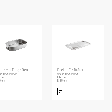
ter mit Fallgriffen
Deckel für Bräter
. # 8006.04000
Art. # 8006.04005
2 cm
L 60 cm
6 cm
B 35 cm