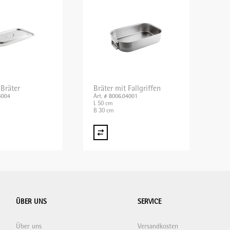
 Bräter
Bräter mit Fallgriffen
4004
Art. # 8006.04001
L 50 cm
B 30 cm
ÜBER UNS
SERVICE
Über uns
Versandkosten