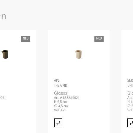
en
NEU
NEU
APS
SER
THE GRID
UNI
Giesser
Gi
9061
Art. # 8582.19021
Art
H 6,5 cm
H 1
∅ 4,5 cm
∅ 6
Vol. 4 cl
Vol.