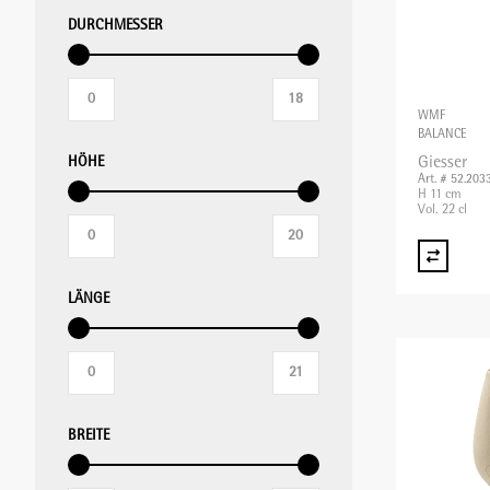
DURCHMESSER
WMF
BALANCE
HÖHE
Giesser
Art. # 52.203
H 11 cm
Vol. 22 cl
LÄNGE
BREITE