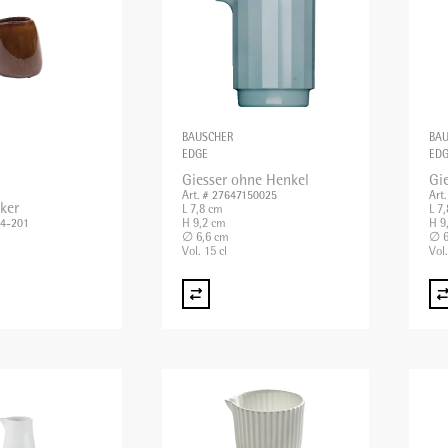
BAUSCHER
BA
EDGE
ED
Giesser ohne Henkel
Gi
Art. # 27647150025
Art
cker
L 7,8 cm
L 7
H 9,2 cm
H 9
24-201
∅ 6,6 cm
∅ 6
Vol. 15 cl
Vol.