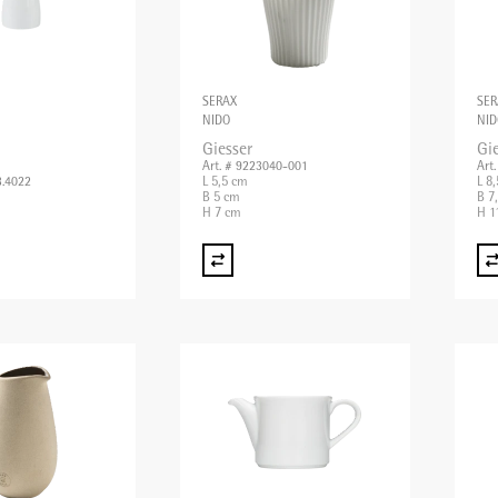
SERAX
SER
NIDO
NID
Giesser
Gi
Art. # 9223040-001
Art
L 5,5 cm
L 8
3.4022
B 5 cm
B 7
H 7 cm
H 1