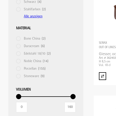
Schwarz
(4)
Stahlfarben
(2)
Alle anzeigen
STABMIXER/GEWERBEMIXER/BLIXER
MATERIAL
TOASTER
Bone China
(2)
SERAX
Duracream
(6)
OUT OF LINES
VAKUUMIERMASCHINEN
Edelstahl 18/10
(2)
Giesser, o
Art. # 36240
Noble China
(14)
H 8,5 cm
Vol. 18 cl
Porzellan
(155)
WAAGEN
Stoneware
(9)
WARMHALTEGERÄTE
VOLUMEN