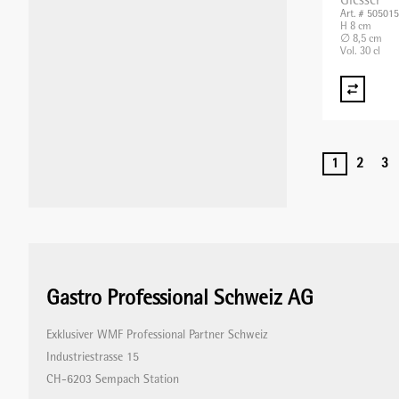
Giesser
Art. # 50501
H 8 cm
∅ 8,5 cm
Vol. 30 cl
1
2
3
Gastro Professional Schweiz AG
Exklusiver WMF Professional Partner Schweiz
Industriestrasse 15
CH-6203 Sempach Station