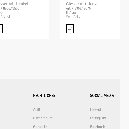
esser mit Henkel
Giesser mit Henkel
. # 8906.19550
Art. # 8906.19570
 cm
H 7 cm
 11,4 cl
Vol. 11,4 cl
RECHTLICHES
SOCIAL MEDIA
AGB
LinkedIn
Datenschutz
Instagram
Garantie
Facebook