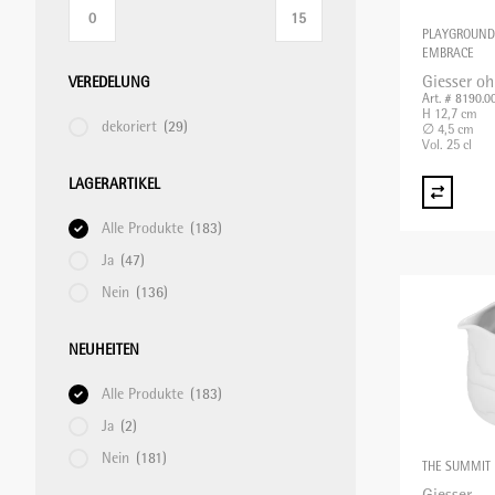
PLAYGROUND
EMBRACE
Giesser o
VEREDELUNG
Art. # 8190.0
H 12,7 cm
dekoriert
(29)
∅ 4,5 cm
Vol. 25 cl
LAGERARTIKEL
Alle Produkte
(183)
Ja
(47)
Nein
(136)
NEUHEITEN
Alle Produkte
(183)
Ja
(2)
Nein
(181)
THE SUMMIT