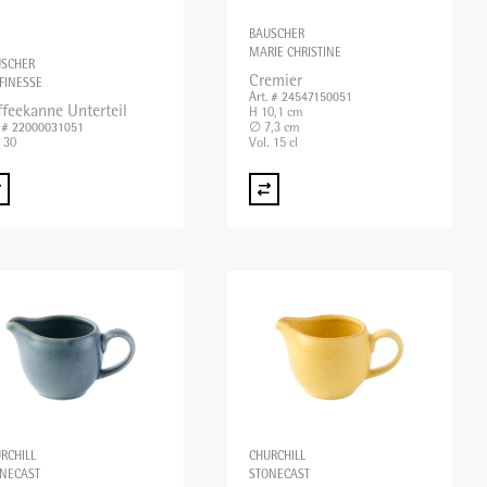
BAUSCHER
MARIE CHRISTINE
USCHER
Cremier
FINESSE
Art. # 24547150051
ffeekanne Unterteil
H 10,1 cm
∅ 7,3 cm
. # 22000031051
. 30
Vol. 15 cl
RCHILL
CHURCHILL
NECAST
STONECAST