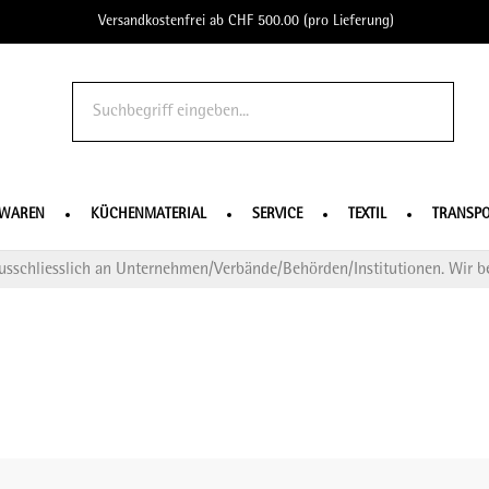
Versandkostenfrei ab CHF 500.00 (pro Lieferung)
o Profe
SWAREN
KÜCHENMATERIAL
SERVICE
TEXTIL
TRANSPO
usschliesslich an Unternehmen/Verbände/Behörden/Institutionen. Wir be