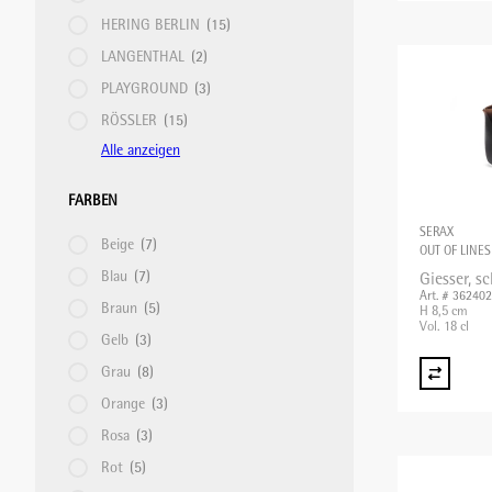
HERING BERLIN
KÜHLGERÄTE/KÜHLVITRINEN
SPEISETRANSPORT/GETRÄNKETRANSPORT
(15)
LANGENTHAL
(2)
PLAYGROUND
(3)
MOUSSIERGERÄT
SPÜLKÖRBE
RÖSSLER
(15)
Alle anzeigen
PASTAMASCHINEN
STAPELGERÄTE
FARBEN
SERAX
Beige
(7)
OUT OF LINES
RACLETTEGERÄTE
TABLETT-/TELLERTRANSPORTWAGEN
Blau
(7)
Giesser, s
Art. # 36240
Braun
(5)
H 8,5 cm
Vol. 18 cl
SAFTZENTRIFUGEN
Gelb
(3)
Grau
(8)
Orange
(3)
SCHNEIDEMASCHINEN
Rosa
(3)
Rot
(5)
SOUS-VIDE