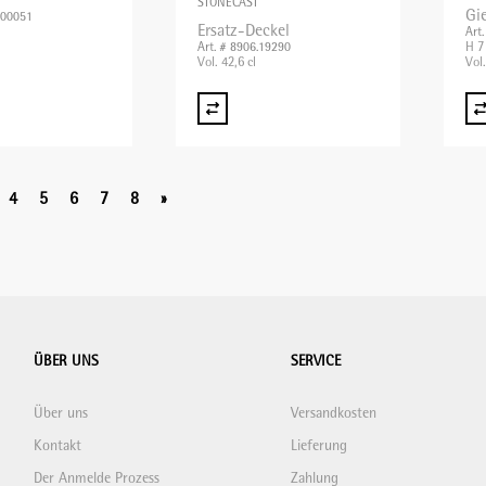
STONECAST
Gi
500051
Ersatz-Deckel
Art
H 7
Art. # 8906.19290
Vol. 42,6 cl
Vol.
4
5
6
7
8
»
ÜBER UNS
SERVICE
Über uns
Versandkosten
Kontakt
Lieferung
Der Anmelde Prozess
Zahlung