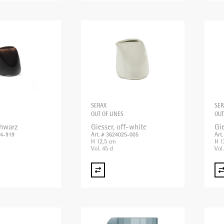
SERAX
SER
OUT OF LINES
OUT
chwarz
Giesser, off-white
Gie
24-919
Art. # 3624025-005
Art
H 12,5 cm
H 1
Vol. 45 cl
Vol.