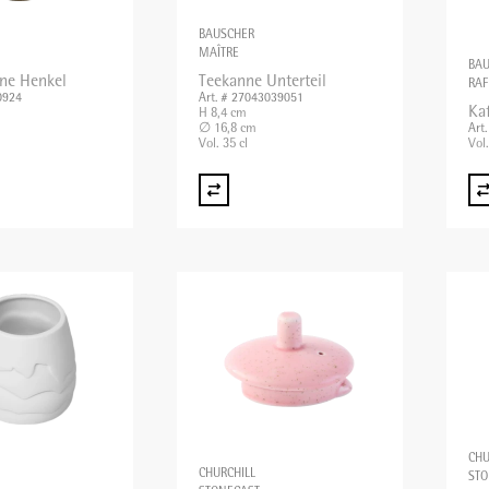
BAUSCHER
MAÎTRE
BA
hne Henkel
Teekanne Unterteil
RAF
0924
Art. # 27043039051
Ka
H 8,4 cm
∅ 16,8 cm
Art
Vol. 35 cl
Vol
CHU
CHURCHILL
STO