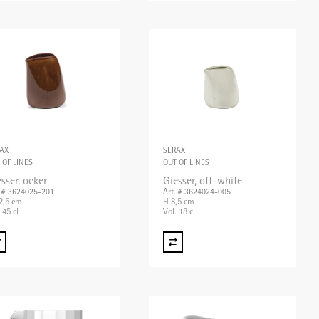
AX
SERAX
 OF LINES
OUT OF LINES
sser, ocker
Giesser, off-white
. # 3624025-201
Art. # 3624024-005
2,5 cm
H 8,5 cm
 45 cl
Vol. 18 cl