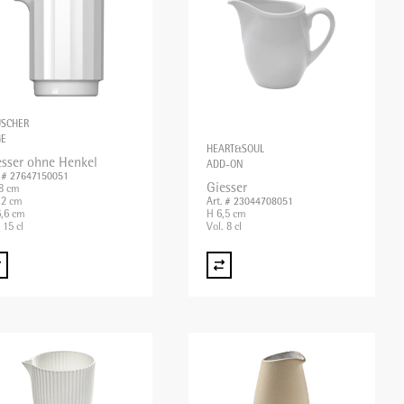
USCHER
GE
HEART&SOUL
esser ohne Henkel
ADD-ON
. # 27647150051
Giesser
,8 cm
,2 cm
Art. # 23044708051
,6 cm
H 6,5 cm
 15 cl
Vol. 8 cl