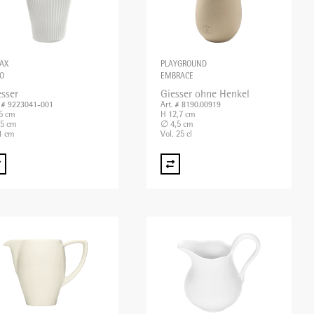
AX
PLAYGROUND
O
EMBRACE
esser
Giesser ohne Henkel
. # 9223041-001
Art. # 8190.00919
,5 cm
H 12,7 cm
,5 cm
∅ 4,5 cm
1 cm
Vol. 25 cl