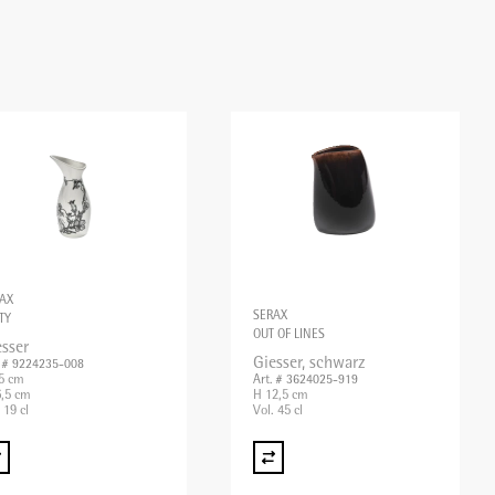
AX
SERAX
TY
OUT OF LINES
esser
Giesser, schwarz
. # 9224235-008
5 cm
Art. # 3624025-919
,5 cm
H 12,5 cm
 19 cl
Vol. 45 cl