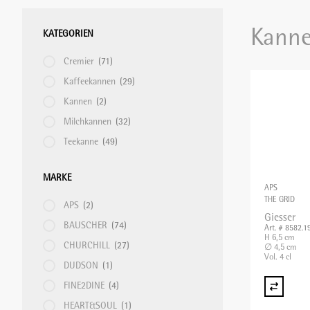
Tiefster Preis
Kann
KATEGORIEN
GEMÜSESCHNEIDMASCHINE
TRINKGLÄSER & BECHER
HACCP
SERVICEZUBEHÖR
SERVICETEXTILIEN
HYGIENE
Höchster Preis
Name A - Z
Cremier
(71)
Kaffeekannen
(29)
HEISSGETRÄNKE
TRINKGLÄSER MIT STIEL
KOCHGERÄTE
SERVIERGESCHIRR
TISCHTEXTILIEN
PLATE-MATE
Name Z - A
Kannen
(2)
Milchkannen
(32)
KLEINAPPARATE
PATISSERIE
TABLETTS
REGALTRANSPORTWAGEN
Teekanne
(49)
MARKE
KOCHPLATTEN/ÖFEN
PFANNEN UND TÖPFE
TISCHZUBEHÖR
REINIGUNGSMATERIAL
APS
THE GRID
APS
(2)
Giesser
BAUSCHER
(74)
KONTAKTGRILL/SALAMANDER
PIZZA/PASTA
WEIN UND BAR
SERVIER-TRANSPORTWAGEN
Art. # 8582.1
H 6,5 cm
CHURCHILL
(27)
∅ 4,5 cm
Vol. 4 cl
DUDSON
(1)
KÜCHENMASCHINEN
SCHNEIDEGERÄTE
SPEISEAUSGABE/BANKETT
FINE2DINE
(4)
HEART&SOUL
(1)