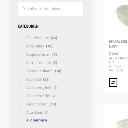
Höchster Preis
GEMÜSESCHNEIDMASCHINE
TRINKGLÄSER & BECHER
HACCP
SERVICEZUBEHÖR
SERVICETEXTILIEN
HYGIENE
Name A - Z
Name Z - A
KATEGORIEN
HEISSGETRÄNKE
TRINKGLÄSER MIT STIEL
KOCHGERÄTE
SERVIERGESCHIRR
TISCHTEXTILIEN
PLATE-MATE
Abdeckhauben
(43)
HEART&SOUL
Abfalleimer
(36)
FLOW
Bowl
Absperrpfosten
KLEINAPPARATE
PATISSERIE
TABLETTS
REGALTRANSPORTWAGEN
(13)
Art. # 23043
H 7
Abtropfwannen
(2)
∅ 14 cm
Vol. 65 cl
Accessoiresboxen
(10)
KOCHPLATTEN/ÖFEN
PFANNEN UND TÖPFE
TISCHZUBEHÖR
REINIGUNGSMATERIAL
Appetizer
(22)
Appetizergabeln
(7)
KONTAKTGRILL/SALAMANDER
PIZZA/PASTA
WEIN UND BAR
SERVIER-TRANSPORTWAGEN
Appetizerlöffel
(7)
Aschenbecher
(24)
Ausschank
(1)
KÜCHENMASCHINEN
SCHNEIDEGERÄTE
SPEISEAUSGABE/BANKETT
Alle anzeigen