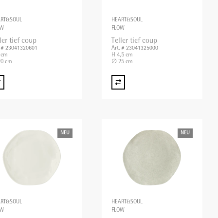
ART&SOUL
HEART&SOUL
OW
FLOW
ler tief coup
Teller tief coup
. # 23041320601
Art. # 23041325000
 cm
H 4,5 cm
0 cm
∅ 25 cm
NEU
NEU
ART&SOUL
HEART&SOUL
OW
FLOW