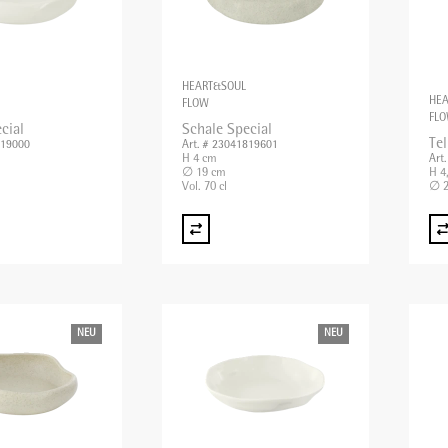
HEART&SOUL
HE
FLOW
FL
cial
Schale Special
Tel
819000
Art. # 23041819601
H 4 cm
Art
∅ 19 cm
H 4
Vol. 70 cl
∅ 2
NEU
NEU