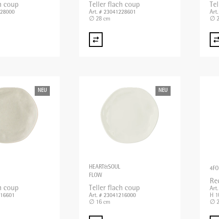
ch coup
Teller flach coup
Tel
228000
Art. # 23041228601
Art
∅ 28 cm
∅ 2
NEU
NEU
HEART&SOUL
4F
FLOW
Re
ch coup
Teller flach coup
Art
H 1
216601
Art. # 23041216000
∅ 16 cm
∅ 2