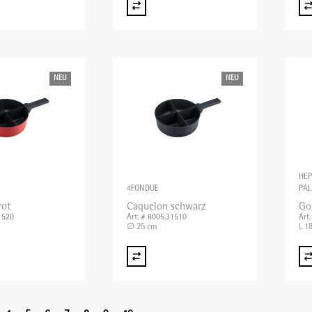
NEU
NEU
HEP
4FONDUE
PAL
rot
Caquelon schwarz
Go
1520
Art. # 8005.31510
Art
∅ 25 cm
L 1