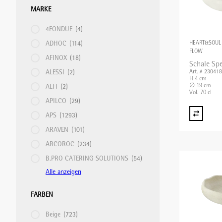
MARKE
KÜHLGERÄTE/KÜHLVITRINEN
SPEISETRANSPORT/GETRÄNKETRANSPORT
4FONDUE
(4)
ADHOC
(114)
HEART&SOUL
MOUSSIERGERÄT
SPÜLKÖRBE
FLOW
AFINOX
(18)
Schale Spe
ALESSI
(2)
Art. # 23041
H 4 cm
PASTAMASCHINEN
STAPELGERÄTE
∅ 19 cm
ALFI
(2)
Vol. 70 cl
APILCO
(29)
APS
(1293)
RACLETTEGERÄTE
TABLETT-/TELLERTRANSPORTWAGEN
ARAVEN
(101)
ARCOROC
(234)
SAFTZENTRIFUGEN
B.PRO CATERING SOLUTIONS
(54)
Alle anzeigen
SCHNEIDEMASCHINEN
FARBEN
Beige
(723)
SOUS-VIDE