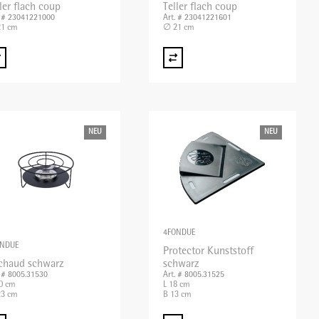
ler flach coup
Teller flach coup
. # 23041221000
Art. # 23041221601
1 cm
∅ 21 cm
NEU
NEU
4FONDUE
ONDUE
Protector Kunststoff
chaud schwarz
schwarz
. # 8005.31530
Art. # 8005.31525
0 cm
L 18 cm
3 cm
B 13 cm