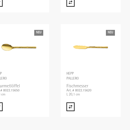
NEU
NEU
P
HEPP
LERO
PALLERO
urmetlöffel
Fischmesser
. # 8022.15650
Art. # 8022.15620
8 cm
L 20,1 cm