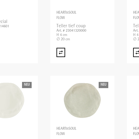
HEART&SOUL
HE
FLOW
FL
cial
Teller tief coup
Tel
814601
Art. # 23041320000
Art
H 4 cm
H 4
∅ 20 cm
∅ 2
NEU
NEU
HEART&SOUL
HE
FLOW
FL