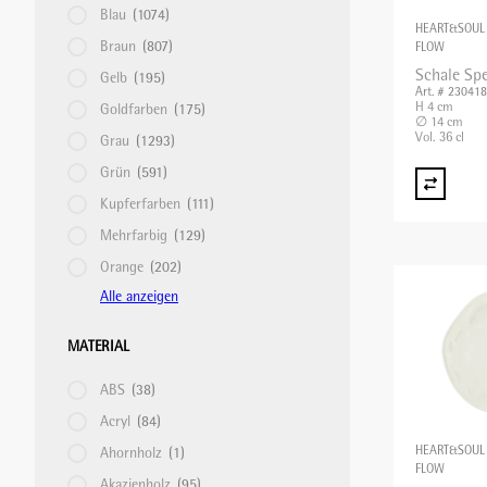
Blau
(1074)
HEART&SOUL
Braun
(807)
FLOW
STABMIXER/GEWERBEMIXER/BLIXER
Schale Spe
Gelb
(195)
Art. # 23041
H 4 cm
Goldfarben
(175)
∅ 14 cm
Vol. 36 cl
Grau
(1293)
TOASTER
Grün
(591)
Kupferfarben
(111)
VAKUUMIERMASCHINEN
Mehrfarbig
(129)
Orange
(202)
Alle anzeigen
WAAGEN
MATERIAL
WARMHALTEGERÄTE
ABS
(38)
Acryl
(84)
HEART&SOUL
Ahornholz
(1)
FLOW
Akazienholz
(95)