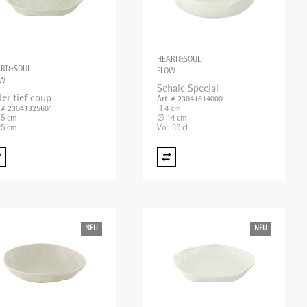
HEART&SOUL
ART&SOUL
FLOW
OW
Schale Special
ler tief coup
Art. # 23041814000
H 4 cm
. # 23041325601
,5 cm
∅ 14 cm
5 cm
Vol. 36 cl
NEU
NEU