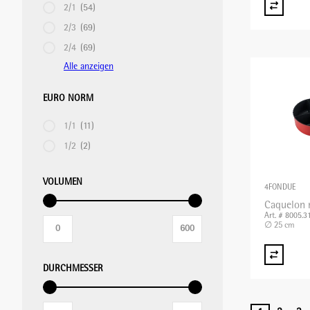
2/1
(54)
2/3
(69)
2/4
(69)
Alle anzeigen
EURO NORM
1/1
(11)
1/2
(2)
VOLUMEN
4FONDUE
Caquelon 
Art. # 8005.3
∅ 25 cm
DURCHMESSER