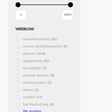
VEREDELUNG
antihaftbeschichtet
(25)
ceramic-antihaftbeschichtet
(8)
dekoriert
(1018)
doppelwandig
(92)
durchgefärbt
(7)
echtgold-dekoriert
(8)
elektrisch poliert
(2)
eloxiert
(2)
emailiert
(17)
Exal-Beschichtung
(5)
Alle anzeigen