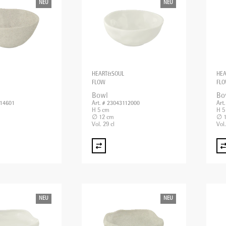
NEU
NEU
HEART&SOUL
HE
FLOW
FL
Bowl
Bo
114601
Art. # 23043112000
Art
H 5 cm
H 5
∅ 12 cm
∅ 1
Vol. 29 cl
Vol.
NEU
NEU