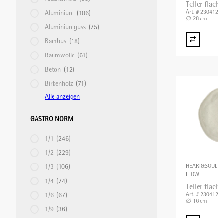
Teller fla
Art. # 23041
Aluminium
(106)
∅ 28 cm
Aluminiumguss
(75)
Bambus
(18)
Baumwolle
(61)
Beton
(12)
Birkenholz
(71)
Alle anzeigen
GASTRO NORM
1/1
(246)
1/2
(229)
1/3
(106)
HEART&SOUL
FLOW
1/4
(74)
Teller fla
1/6
(67)
Art. # 23041
∅ 16 cm
1/9
(36)