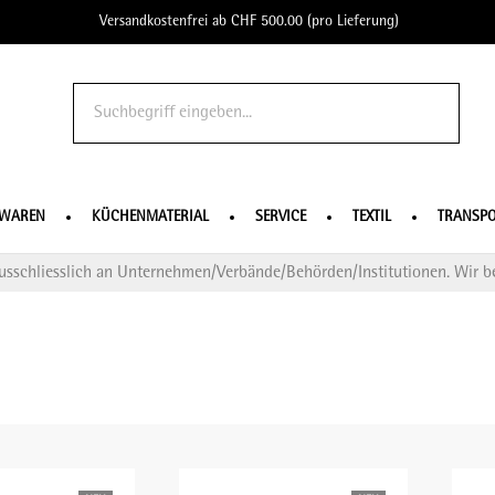
Versandkostenfrei ab CHF 500.00 (pro Lieferung)
o Profe
SWAREN
KÜCHENMATERIAL
SERVICE
TEXTIL
TRANSPO
usschliesslich an Unternehmen/Verbände/Behörden/Institutionen. Wir be