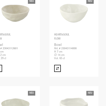
NEU
NEU
ART&SOUL
HEART&SOUL
OW
FLOW
wl
Bowl
. # 23043112601
Art. # 23043114000
 cm
H 7 cm
2 cm
∅ 14 cm
 29 cl
Vol. 65 cl
NEU
NEU