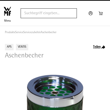
Menu
Produkte
Service
Servicezubehör
Aschenbecher
Teilen
APS
VENTIS
Aschenbecher