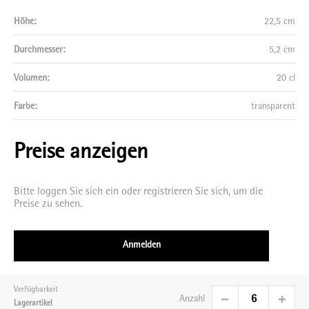
Höhe:
22,5 cm
Durchmesser:
5,2 cm
Volumen:
20 cl
Farbe:
transparent
Preise anzeigen
Bitte loggen Sie sich ein oder registrieren Sie sich, um die
Preise zu sehen.
Anmelden
Verfügbarkeit
Anzahl
Lagerartikel