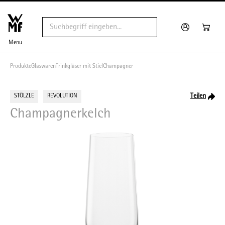
Menu
Produkte
Glaswaren
Trinkgläser mit Stiel
Champagner
Teilen
STÖLZLE
REVOLUTION
Champagnerkelch