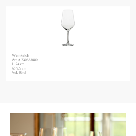
Weinkelch
Art. # 730533000
H 24 cm
∅ 9,5 cm
Vol. 65 cl