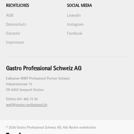
RECHTLICHES
SOCIAL MEDIA
AGB
LinkedIn
Datenschutz
Instagram
Garantie
Facebook
Impressum
Gastro Professional Schweiz AG
Exklusiver WMF Professional Partner Schweiz
Industriestrasse 15
CH-6203 Sempach Station
Telefon 041 462 72 20
wmf@gastro-professional.ch
© 2026 Gastro Professional Schweiz AG. Alle Rechte vorbehalten