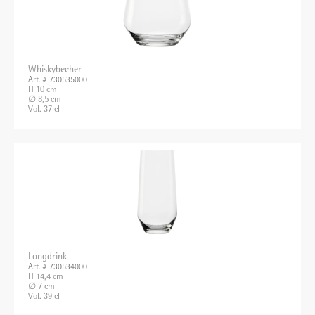
Whiskybecher
Art. # 730535000
H 10 cm
∅ 8,5 cm
Vol. 37 cl
Longdrink
Art. # 730534000
H 14,4 cm
∅ 7 cm
Vol. 39 cl