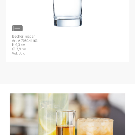
Becher nieder
Art. # 7080.41163
H 9,3 cm
∅ 7,9 cm
Vol. 30 cl