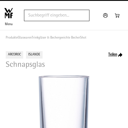
Menu
Produkte
Glaswaren
Trinkgläser & Becher
geeichte Becher
Shot
Teilen
ARCOROC
ISLANDE
Schnapsglas