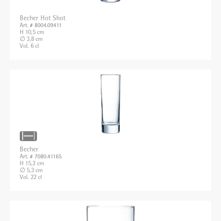
Becher Hot Shot
Art. # 8004.09411
H 10,5 cm
∅ 3,8 cm
Vol. 6 cl
Becher
Art. # 7080.41165
H 15,2 cm
∅ 5,3 cm
Vol. 22 cl