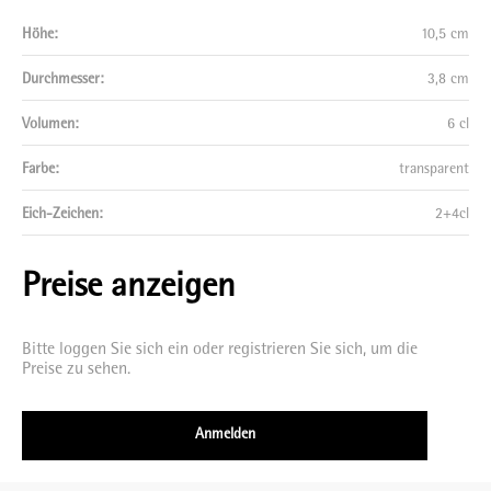
Höhe:
10,5 cm
Durchmesser:
3,8 cm
Volumen:
6 cl
Farbe:
transparent
Eich-Zeichen:
2+4cl
Preise anzeigen
Bitte loggen Sie sich ein oder registrieren Sie sich, um die
Preise zu sehen.
Anmelden