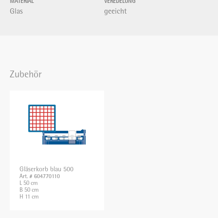
MATERIAL
VEREDELUNG
Glas
geeicht
Zubehör
Gläserkorb blau 500
Art. # 604770110
L 50 cm
B 50 cm
H 11 cm