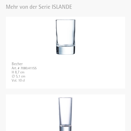
Mehr von der Serie ISLANDE
Becher
Art. # 7080.41155
H 8,7 cm
∅ 5,1 cm
Vol. 10 cl