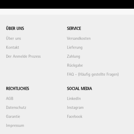
ÜBER UNS
SERVICE
Über uns
Versandkosten
Kontakt
Lieferung
Der Anmelde Prozess
Zahlung
Rückgabe
FAQ - (Häufig gestellte Fragen)
RECHTLICHES
SOCIAL MEDIA
AGB
LinkedIn
Datenschutz
Instagram
Garantie
Facebook
Impressum