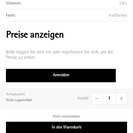
Volumen:
1,8 L
Farbe:
stahlfarben
Preise anzeigen
Bitte loggen Sie sich ein oder registrieren Sie sich, um die
Preise zu sehen.
Anmelden
Verfügbarkeit
Anzahl
Nicht-Lagerartikel
Nicht retournierbar
In den Warenkorb