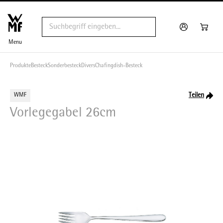
Menu
Produkte
Besteck
Sonderbesteck
Divers
Chafingdish-Besteck
Teilen
WMF
Vorlegegabel 26cm