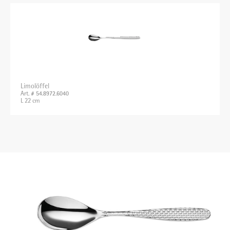
Limolöffel
Art. # 54.8972.6040
L 22 cm