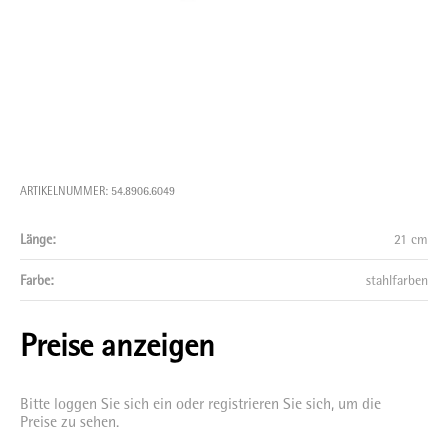
ARTIKELNUMMER: 54.8906.6049
Länge:
21 cm
Farbe:
stahlfarben
Preise anzeigen
Bitte loggen Sie sich ein oder registrieren Sie sich, um die
Preise zu sehen.