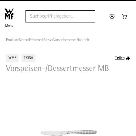
Menu
Produkte
Besteck
Essbesteck
Messer
Vorspeisemesser Hohlheft
Teilen
WMF
TESSA
Vorspeisen-/Dessertmesser MB