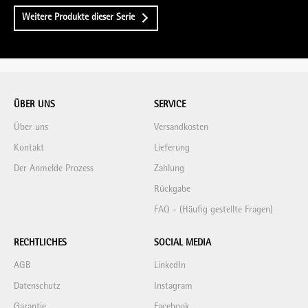
Weitere Produkte dieser Serie
ÜBER UNS
SERVICE
Über uns
Versandkosten
Kontakt
Lieferung
Der Anmelde Prozess
Zahlung
Rückgabe
FAQ - (Häufig gestellte Fragen)
RECHTLICHES
SOCIAL MEDIA
AGB
LinkedIn
Datenschutz
Instagram
Garantie
Facebook