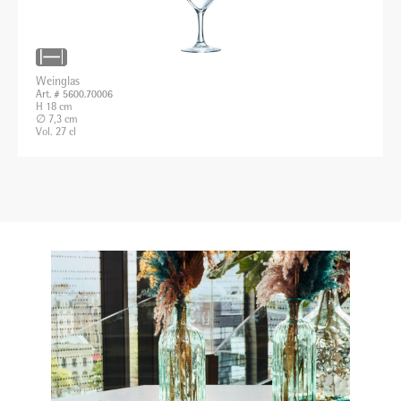
Weinglas
Art. # 5600.70006
H 18 cm
∅ 7,3 cm
Vol. 27 cl