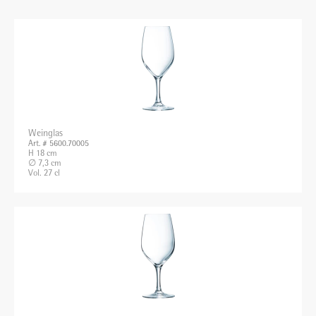
Weinglas
Art. # 5600.70005
H 18 cm
∅ 7,3 cm
Vol. 27 cl