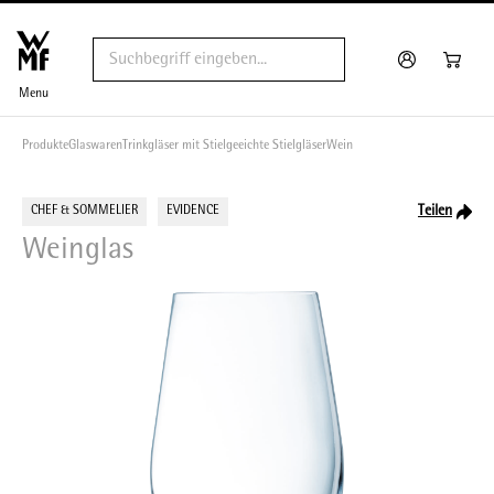
Menu
Produkte
Glaswaren
Trinkgläser mit Stiel
geeichte Stielgläser
Wein
Teilen
CHEF & SOMMELIER
EVIDENCE
Weinglas