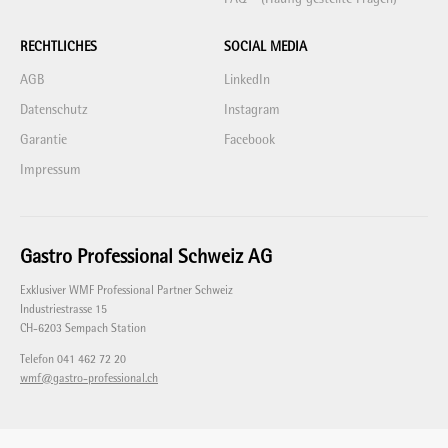
RECHTLICHES
SOCIAL MEDIA
AGB
LinkedIn
Datenschutz
Instagram
Garantie
Facebook
Impressum
Gastro Professional Schweiz AG
Exklusiver WMF Professional Partner Schweiz
Industriestrasse 15
CH-6203 Sempach Station
Telefon 041 462 72 20
wmf@gastro-professional.ch