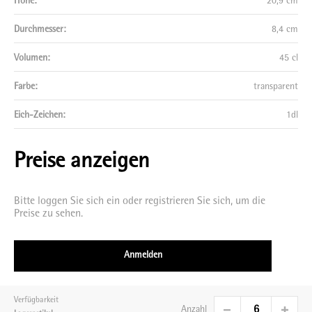
Höhe:
20,9 cm
Durchmesser:
8,4 cm
Volumen:
45 cl
Farbe:
transparent
Eich-Zeichen:
1dl
Preise anzeigen
Bitte loggen Sie sich ein oder registrieren Sie sich, um die
Preise zu sehen.
Anmelden
Verfügbarkeit
Anzahl