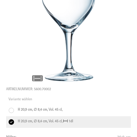
ARTIKELNUMMER: 5600.70002
Variante wählen
H 20,9 cm, ∅ 8,4 cm, Vol. 45 cl,
H 20,9 cm, ∅ 8,4 cm, Vol. 45 cl,
1dl