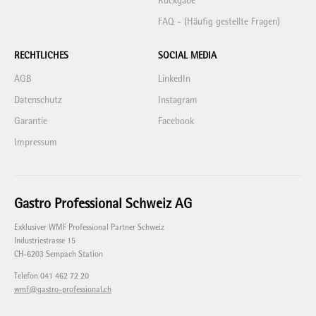
Rückgabe
FAQ - (Häufig gestellte Fragen)
RECHTLICHES
SOCIAL MEDIA
AGB
LinkedIn
Datenschutz
Instagram
Garantie
Facebook
Impressum
Gastro Professional Schweiz AG
Exklusiver WMF Professional Partner Schweiz
Industriestrasse 15
CH-6203 Sempach Station
Telefon 041 462 72 20
wmf@gastro-professional.ch