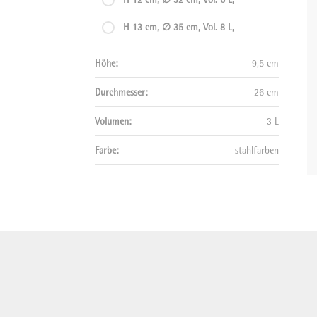
H 12 cm, ∅ 32 cm, Vol. 6 L,
H 13 cm, ∅ 35 cm, Vol. 8 L,
Höhe:
9,5 cm
Durchmesser:
26 cm
Volumen:
3 L
Farbe:
stahlfarben