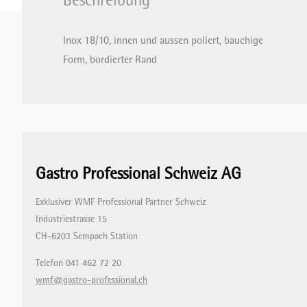
Beschreibung
Inox 18/10, innen und aussen poliert, bauchige
STABMIXER/GEWERBEMIXER/BLIXER
Form, bordierter Rand
TOASTER
VAKUUMIERMASCHINEN
Gastro Professional Schweiz AG
WAAGEN
Exklusiver WMF Professional Partner Schweiz
Industriestrasse 15
CH-6203 Sempach Station
WARMHALTEGERÄTE
Telefon 041 462 72 20
wmf@gastro-professional.ch