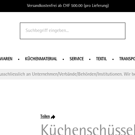
Versandkostenfrei ab CHF 500.00 (pro Lieferung)
o Profe
SWAREN
KÜCHENMATERIAL
SERVICE
TEXTIL
TRANSPO
usschliesslich an Unternehmen/Verbände/Behörden/Institutionen. Wir be
Teilen
Küchenschüsse