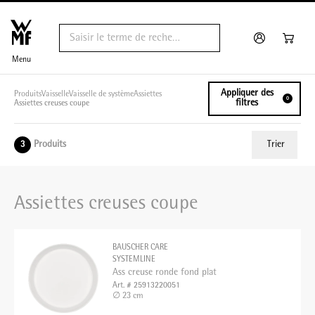
Menu
Appliquer des
Produits
Vaisselle
Vaisselle de système
Assiettes
0
filtres
Assiettes creuses coupe
Produits
Trier
3
ui.order.relevance
Assiettes creuses coupe
Prix le plus bas
Prix le plus élevé
BAUSCHER CARE
Nom A - Z
SYSTEMLINE
Ass creuse ronde fond plat
Nom Z - A
Art. # 25913220051
∅ 23 cm