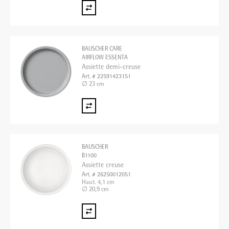
BAUSCHER CARE
AIRFLOW ESSENTA
Assiette demi-creuse
Art. # 22591423151
∅ 23 cm
BAUSCHER
B1100
Assiette creuse
Art. # 26250012051
Haut. 4,1 cm
∅ 20,9 cm