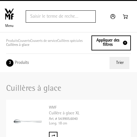
Menu
Appliquer des
Produits
Couverts
Couverts de service
Cuillères spéciales
0
filtres
Cuillères à glace
Produits
Trier
3
ui.order.relevance
Cuillères à glace
Prix le plus bas
Prix le plus élevé
WMF
Nom A - Z
Cuillère à glace XL
Art. # 54.9905.6040
Nom Z - A
Long. 18 cm